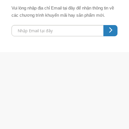
Vui lòng nhập địa chỉ Email tại đây để nhận thông tin về
các chương trình khuyến mãi hay sản phẩm mới.
Grandpashabet
Grandpashabet
Grandpashabet
Grandpashabet
Grandpashabet
grandpashabet
grandpashabet
marsbahis
grandpashabet
grandpashabet
grandpashabet
Grandpashabet
Grandpashabet
Grandpashabet
Grandpashabet
Grandpashabet
grandpashabet
grandpashabet
marsbahis
grandpashabet
grandpashabet
grandpashabet
giriş
güncel
login
giriş
güncel
giriş
güncel
login
giriş
güncel
giriş
giriş
giriş
giriş