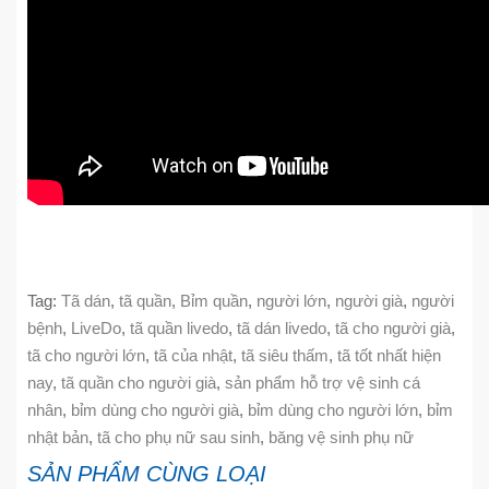
Tag:
Tã dán
,
tã quần
,
Bỉm quần
,
người lớn
,
người già
,
người
bệnh
,
LiveDo
,
tã quần livedo
,
tã dán livedo
,
tã cho người già
,
tã cho người lớn
,
tã của nhật
,
tã siêu thấm
,
tã tốt nhất hiện
nay
,
tã quần cho người già
,
sản phẩm hỗ trợ vệ sinh cá
nhân
,
bỉm dùng cho người già
,
bỉm dùng cho người lớn
,
bỉm
nhật bản
,
tã cho phụ nữ sau sinh
,
băng vệ sinh phụ nữ
SẢN PHẨM CÙNG LOẠI