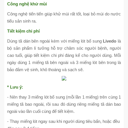
Công nghệ khử mùi
Công nghệ tiến tiến giúp khử mùi rất tốt, loại bỏ mùi do nước
tiểu sản sinh ra.
Tiết kiệm chi phí
Dùng tã dán bên ngoài kèm với miếng lót bổ sung
Livedo
là
bộ sản phẩm lí tưởng hỗ trợ chăm sóc người bệnh, người
cao tuổi, giúp tiết kiệm chi phí đáng kể cho người dùng. Mỗi
ngày dùng 1 miếng tã bên ngoài và 3 miếng lót bên trong là
bảo đảm vệ sinh, khô thoáng và sạch sẽ.
* Lưu ý:
- Nên thay 3 miếng lót bổ sung (mỗi lần 1 miếng) trên cùng 1
miếng tã bao ngoài, rồi sau đó dùng riêng miếng tã dán bao
ngoài vào lần cuối cùng để tiết kiệm.
- Thay miếng lót ngay sau khi người dùng tiêu bẩn, hoặc đều