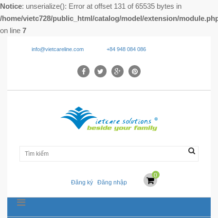
Notice
: unserialize(): Error at offset 131 of 65535 bytes in
/home/vietc728/public_html/catalog/model/extension/module.ph
on line
7
info@vietcareline.com
+84 948 084 086
0
Đăng ký
Đăng nhập