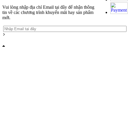
Vui lòng nhập địa chỉ Email tại đây để nhận thông
tin về các chương trình khuyến mãi hay sản phẩm
mới.
Grandpashabet
Grandpashabet
Grandpashabet
Grandpashabet
Grandpashabet
grandpashabet
grandpashabet
marsbahis
grandpashabet
grandpashabet
grandpashabet
Grandpashabet
Grandpashabet
Grandpashabet
Grandpashabet
Grandpashabet
grandpashabet
grandpashabet
marsbahis
grandpashabet
grandpashabet
grandpashabet
giriş
güncel
login
giriş
güncel
giriş
güncel
login
giriş
güncel
giriş
giriş
giriş
giriş