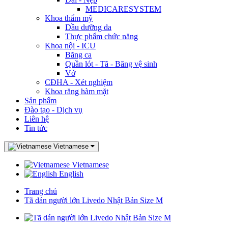
MEDICARESYSTEM
Khoa thẩm mỹ
Dầu dưỡng da
Thực phẩm chức năng
Khoa nội - ICU
Băng ca
Quần lót - Tã - Băng vệ sinh
Vớ
CĐHA - Xét nghiệm
Khoa răng hàm mặt
Sản phẩm
Đào tạo - Dịch vụ
Liên hệ
Tin tức
Vietnamese
Vietnamese
English
Trang chủ
Tã dán người lớn Livedo Nhật Bản Size M