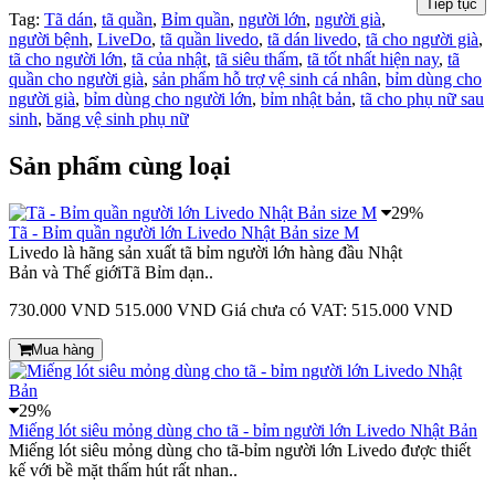
Tiếp tục
Tag:
Tã dán
,
tã quần
,
Bỉm quần
,
người lớn
,
người già
,
người bệnh
,
LiveDo
,
tã quần livedo
,
tã dán livedo
,
tã cho người già
,
tã cho người lớn
,
tã của nhật
,
tã siêu thấm
,
tã tốt nhất hiện nay
,
tã
quần cho người già
,
sản phẩm hỗ trợ vệ sinh cá nhân
,
bỉm dùng cho
người già
,
bỉm dùng cho người lớn
,
bỉm nhật bản
,
tã cho phụ nữ sau
sinh
,
băng vệ sinh phụ nữ
Sản phẩm cùng loại
29%
Tã - Bỉm quần người lớn Livedo Nhật Bản size M
Livedo là hãng sản xuất tã bỉm người lớn hàng đầu Nhật
Bản và Thế giớiTã Bỉm dạn..
730.000 VND
515.000 VND
Giá chưa có VAT: 515.000 VND
Mua hàng
29%
Miếng lót siêu mỏng dùng cho tã - bỉm người lớn Livedo Nhật Bản
Miếng lót siêu mỏng dùng cho tã-bỉm người lớn Livedo được thiết
kế với bề mặt thấm hút rất nhan..