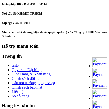
Giấy phép ĐKKD số 0311380114
Nơi cấp Sở KH&ĐT TP.HCM
cấp ngày 30/11/2011
Vietcareline là thương hiệu thuộc quyền quản lý của Công ty TNHH Vietcare
Solutions.
Hỗ trợ thanh toán
Thông tin
testo
Quy trình Đặt hàng
Giao Hàng & Nhận hàng
Chính sách đổi trả
Câu hỏi thường gặp (FAQs)
Chính sách bảo mật
Liên hệ
Sơ đồ trang
Đăng ký bản tin