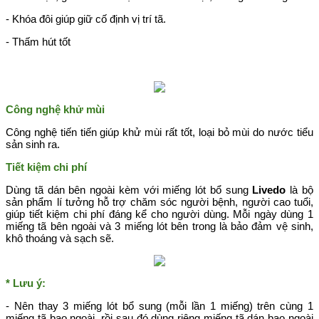
- Khóa đôi giúp giữ cố định vị trí tã.
- Thấm hút tốt
Công nghệ khử mùi
Công nghệ tiến tiến giúp khử mùi rất tốt, loại bỏ mùi do nước tiểu
sản sinh ra.
Tiết kiệm chi phí
Dùng tã dán bên ngoài kèm với miếng lót bổ sung
Livedo
là bộ
sản phẩm lí tưởng hỗ trợ chăm sóc người bệnh, người cao tuổi,
giúp tiết kiệm chi phí đáng kể cho người dùng. Mỗi ngày dùng 1
miếng tã bên ngoài và 3 miếng lót bên trong là bảo đảm vệ sinh,
khô thoáng và sạch sẽ.
* Lưu ý:
- Nên thay 3 miếng lót bổ sung (mỗi lần 1 miếng) trên cùng 1
miếng tã bao ngoài, rồi sau đó dùng riêng miếng tã dán bao ngoài