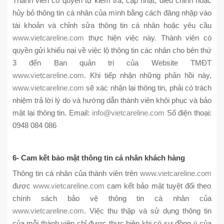
Thành viên có quyền tự kiểm tra, cập nhật, điều chỉnh hoặc
hủy bỏ thông tin cá nhân của mình bằng cách đăng nhập vào
tài khoản và chỉnh sửa thông tin cá nhân hoặc yêu cầu
www.vietcareline.com
thực hiện việc này. Thành viên có
quyền gửi khiếu nại về việc lộ thông tin các nhân cho bên thứ
3 đến Ban quản trị của Website TMĐT
www.vietcareline.com
. Khi tiếp nhận những phản hồi này,
www.vietcareline.com
sẽ xác nhận lại thông tin, phải có trách
nhiệm trả lời lý do và hướng dẫn thành viên khôi phục và bảo
mật lại thông tin. Email:
info@vietcareline.com
Số điện thoại:
0948 084 086
6- Cam kết bảo mật thông tin cá nhân khách hàng
Thông tin cá nhân của thành viên trên
www.vietcareline.com
được
www.vietcareline.com
cam kết bảo mật tuyệt đối theo
chính sách bảo vệ thông tin cá nhân của
www.vietcareline.com
. Việc thu thập và sử dụng thông tin
của mỗi thành viên chỉ được thực hiện khi có sự đồng ý của