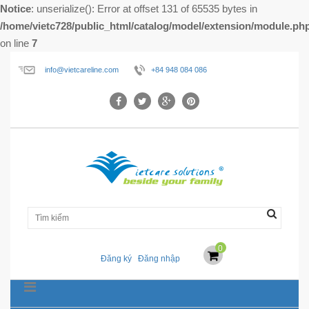
Notice
: unserialize(): Error at offset 131 of 65535 bytes in
/home/vietc728/public_html/catalog/model/extension/module.ph
on line
7
info@vietcareline.com
+84 948 084 086
0
Đăng ký
Đăng nhập