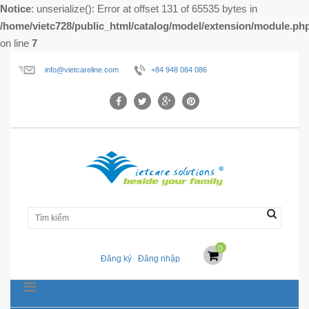
Notice
: unserialize(): Error at offset 131 of 65535 bytes in
/home/vietc728/public_html/catalog/model/extension/module.ph
on line
7
info@vietcareline.com
+84 948 084 086
0
Đăng ký
Đăng nhập