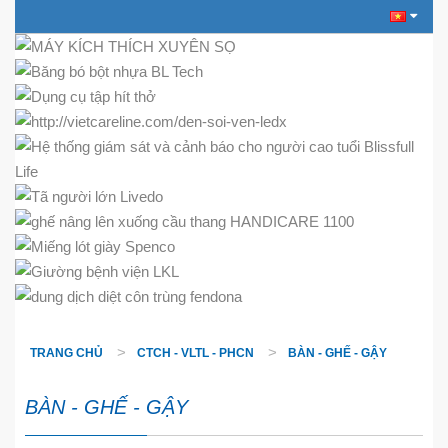
TRANG CHỦ
CTCH - VLTL - PHCN
BÀN - GHẾ - GẬY
BÀN - GHẾ - GẬY