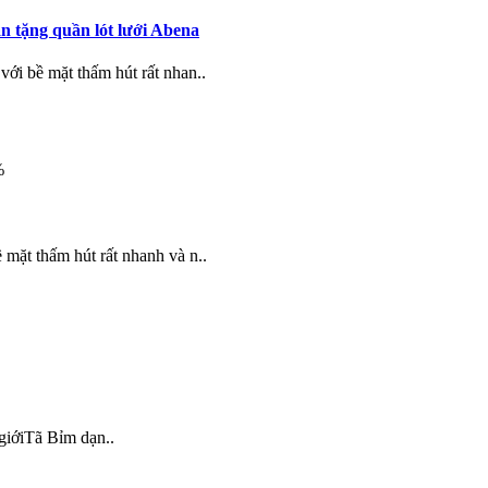
n tặng quần lót lưới Abena
với bề mặt thấm hút rất nhan..
%
 mặt thấm hút rất nhanh và n..
giớiTã Bỉm dạn..