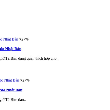
27%
edo Nhật Bản
giớiTã Bỉm dạng quần thích hợp cho..
27%
vedo Nhật Bản
giớiTã Bỉm dạn..