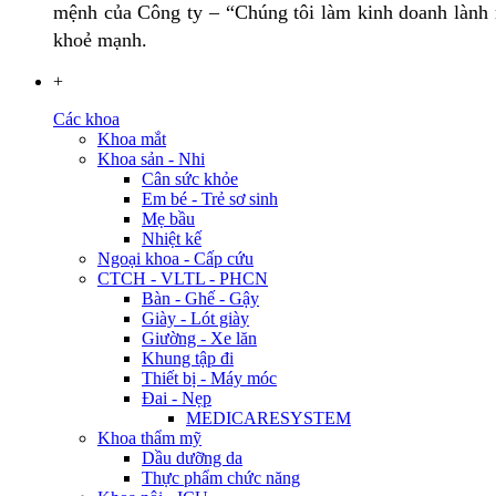
mệnh của Công ty – “Chúng tôi làm kinh doanh lành m
khoẻ mạnh.
+
Các khoa
Khoa mắt
Khoa sản - Nhi
Cân sức khỏe
Em bé - Trẻ sơ sinh
Mẹ bầu
Nhiệt kế
Ngoại khoa - Cấp cứu
CTCH - VLTL - PHCN
Bàn - Ghế - Gậy
Giày - Lót giày
Giường - Xe lăn
Khung tập đi
Thiết bị - Máy móc
Đai - Nẹp
MEDICARESYSTEM
Khoa thẩm mỹ
Dầu dưỡng da
Thực phẩm chức năng