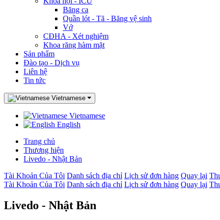
Khoa nội - ICU
Băng ca
Quần lót - Tã - Băng vệ sinh
Vớ
CĐHA - Xét nghiệm
Khoa răng hàm mặt
Sản phẩm
Đào tạo - Dịch vụ
Liên hệ
Tin tức
Vietnamese
Vietnamese
English
Trang chủ
Thương hiện
Livedo - Nhật Bản
Tài Khoản Của Tôi
Danh sách địa chỉ
Lịch sử đơn hàng
Quay lại
Thư
Tài Khoản Của Tôi
Danh sách địa chỉ
Lịch sử đơn hàng
Quay lại
Thư
Livedo - Nhật Bản