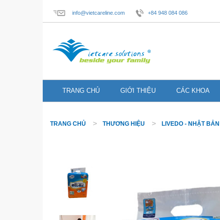
info@vietcareline.com
+84 948 084 086
TRANG CHỦ
GIỚI THIỆU
CÁC KHOA
TRANG CHỦ
THƯƠNG HIỆU
LIVEDO - NHẬT BẢN