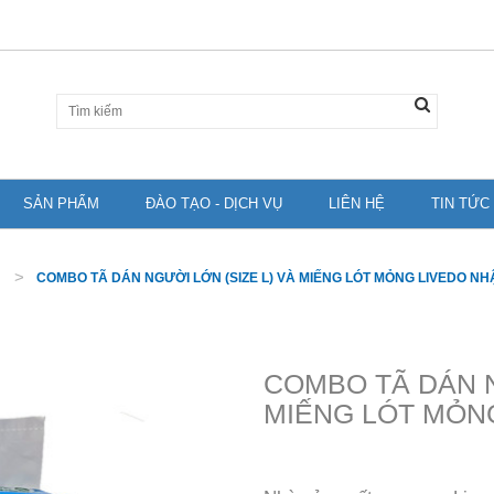
SẢN PHẨM
ĐÀO TẠO - DỊCH VỤ
LIÊN HỆ
TIN TỨC
COMBO TÃ DÁN NGƯỜI LỚN (SIZE L) VÀ MIẾNG LÓT MỎNG LIVEDO NH
COMBO TÃ DÁN N
MIẾNG LÓT MỎN