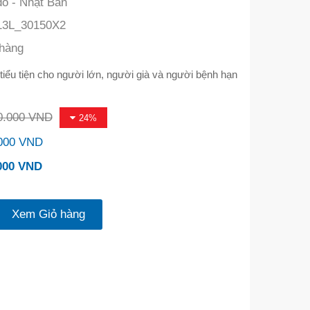
do - Nhật Bản
3L_30150X2
hàng
 tiểu tiện cho người lớn, người già và người bệnh hạn
0.000 VND
24%
000 VND
000 VND
Xem Giỏ hàng