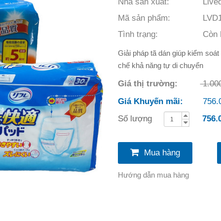
Nhà sản xuất:
Live
Mã sản phẩm:
LVD1
Tình trạng:
Còn 
Giải pháp tã dán giúp kiểm soát
chế khả năng tự di chuyển
Giá thị trường:
1.00
Giá Khuyến mãi:
756.
Số lượng
756.
Mua hàng
Hướng dẫn mua hàng