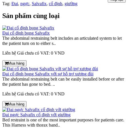
Tag:
Đai
,
ngực
,
Salvafix
,
cố định
,
giường
Sản phẩm cùng loại
Đai cố định bụng Salvafix
The abdominal restraining belt includes an articulated system to let
the patient turn on to either s..
Liên hệ
Giá chưa có VAT: 0 VND
Mua hàng
Đai cố định bụng Salvafix với sự hỗ trợ xương đùi
The abdominal restraining belt can be easily installed before or after
the patient has gone to bed. ..
Liên hệ
Giá chưa có VAT: 0 VND
Mua hàng
Đai ngực Salvafix cố định với giường
Bed restraint is one of the most important purposes for patients care.
This Harness with thorax band..