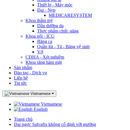
Thiết bị - Máy móc
Đai - Nẹp
MEDICARESYSTEM
Khoa thẩm mỹ
Dầu dưỡng da
Thực phẩm chức năng
Khoa nội - ICU
Băng ca
Quần lót - Tã - Băng vệ sinh
Vớ
CĐHA - Xét nghiệm
Khoa răng hàm mặt
Sản phẩm
Đào tạo - Dịch vụ
Liên hệ
Tin tức
Vietnamese
Vietnamese
English
Trang chủ
Đai ngực Salvafix không cố định với giường