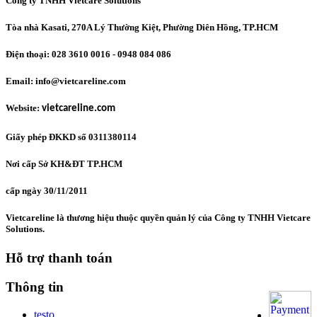
Công ty TNHH Vietcare Solutions
Tòa nhà Kasati, 270A Lý Thường Kiệt, Phường Diên Hồng
, TP.HCM
Điện thoại: 028 3610 0016 - 0948 084 086
Email: info@vietcareline.com
Website:
vietcareline.com
Giấy phép ĐKKD số 0311380114
Nơi cấp Sở KH&ĐT TP.HCM
cấp ngày 30/11/2011
Vietcareline là thương hiệu thuộc quyền quản lý của Công ty TNHH Vietcare
Solutions.
Hỗ trợ thanh toán
Thông tin
testo