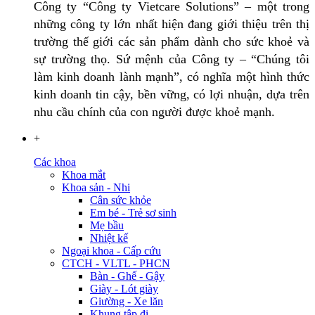
Công ty “Công ty Vietcare Solutions” – một trong
những công ty lớn nhất hiện đang giới thiệu trên thị
trường thế giới các sản phẩm dành cho sức khoẻ và
sự trường thọ. Sứ mệnh của Công ty – “Chúng tôi
làm kinh doanh lành mạnh”, có nghĩa một hình thức
kinh doanh tin cậy, bền vững, có lợi nhuận, dựa trên
nhu cầu chính của con người được khoẻ mạnh.
+
Các khoa
Khoa mắt
Khoa sản - Nhi
Cân sức khỏe
Em bé - Trẻ sơ sinh
Mẹ bầu
Nhiệt kế
Ngoại khoa - Cấp cứu
CTCH - VLTL - PHCN
Bàn - Ghế - Gậy
Giày - Lót giày
Giường - Xe lăn
Khung tập đi