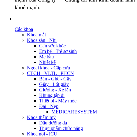
khoẻ mạnh.
+
Các khoa
Khoa mắt
Khoa sản - Nhi
Cân sức khỏe
Em bé - Trẻ sơ sinh
Mẹ bầu
Nhiệt kế
Ngoại khoa - Cấp cứu
CTCH - VLTL - PHCN
Bàn - Ghế - Gậy
Giày - Lót giày
Giường - Xe lăn
Khung tập đi
Thiết bị - Máy móc
Đai - Nẹp
MEDICARESYSTEM
Khoa thẩm mỹ
Dầu dưỡng da
Thực phẩm chức năng
Khoa nội - ICU