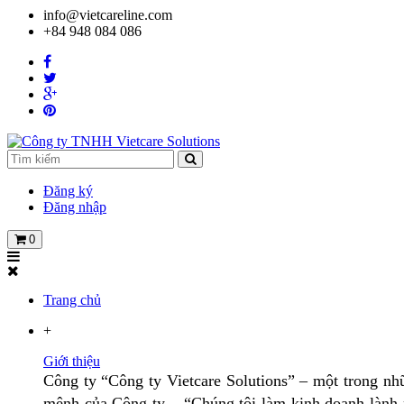
info@vietcareline.com
+84 948 084 086
Đăng ký
Đăng nhập
0
Trang chủ
+
Giới thiệu
Công ty “Công ty Vietcare Solutions” – một trong nhữ
mệnh của Công ty – “Chúng tôi làm kinh doanh lành m