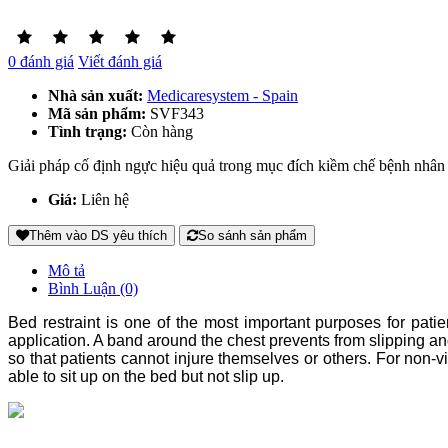
0 đánh giá
Viết đánh giá
Nhà sản xuất:
Medicaresystem - Spain
Mã sản phẩm:
SVF343
Tình trạng:
Còn hàng
Giải pháp cố định ngực hiệu quả trong mục đích kiềm chế bệnh nhân t
Giá:
Liên hệ
Thêm vào DS yêu thích
So sánh sản phẩm
Mô tả
Bình Luận (0)
Bed restraint is one of the most important purposes for patie
application. A band around the chest prevents from slipping an
so that patients cannot injure themselves or others. For non-v
able to sit up on the bed but not slip up.