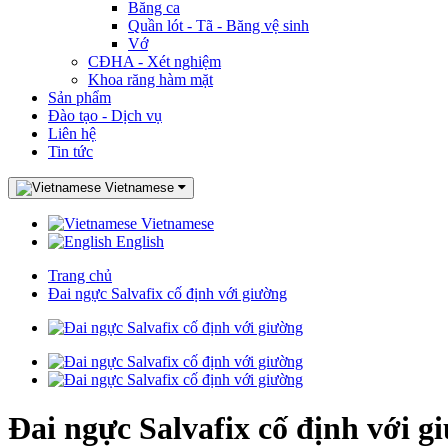
Băng ca
Quần lót - Tã - Băng vệ sinh
Vớ
CĐHA - Xét nghiệm
Khoa răng hàm mặt
Sản phẩm
Đào tạo - Dịch vụ
Liên hệ
Tin tức
Vietnamese
Vietnamese
English
Trang chủ
Đai ngực Salvafix cố định với giường
Đai ngực Salvafix cố định với g