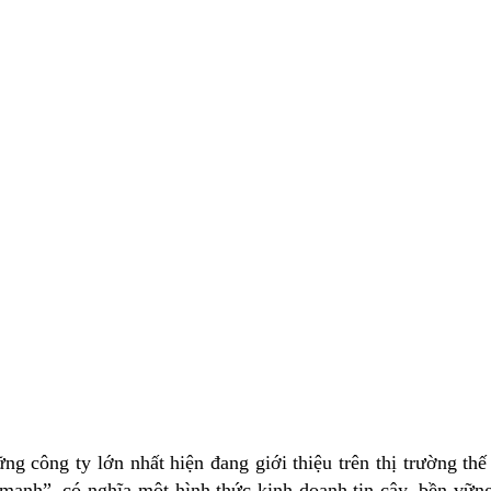
ng công ty lớn nhất hiện đang giới thiệu trên thị trường th
ạnh”, có nghĩa một hình thức kinh doanh tin cậy, bền vững