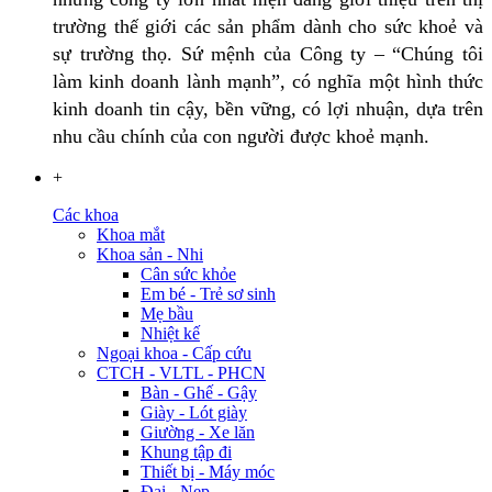
trường thế giới các sản phẩm dành cho sức khoẻ và
sự trường thọ. Sứ mệnh của Công ty – “Chúng tôi
làm kinh doanh lành mạnh”, có nghĩa một hình thức
kinh doanh tin cậy, bền vững, có lợi nhuận, dựa trên
nhu cầu chính của con người được khoẻ mạnh.
+
Các khoa
Khoa mắt
Khoa sản - Nhi
Cân sức khỏe
Em bé - Trẻ sơ sinh
Mẹ bầu
Nhiệt kế
Ngoại khoa - Cấp cứu
CTCH - VLTL - PHCN
Bàn - Ghế - Gậy
Giày - Lót giày
Giường - Xe lăn
Khung tập đi
Thiết bị - Máy móc
Đai - Nẹp