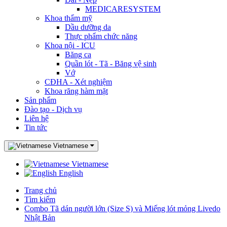
MEDICARESYSTEM
Khoa thẩm mỹ
Dầu dưỡng da
Thực phẩm chức năng
Khoa nội - ICU
Băng ca
Quần lót - Tã - Băng vệ sinh
Vớ
CĐHA - Xét nghiệm
Khoa răng hàm mặt
Sản phẩm
Đào tạo - Dịch vụ
Liên hệ
Tin tức
Vietnamese
Vietnamese
English
Trang chủ
Tìm kiếm
Combo Tã dán người lớn (Size S) và Miếng lót mỏng Livedo
Nhật Bản