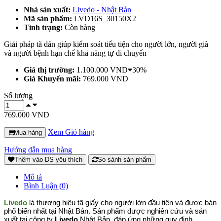
Nhà sản xuất:
Livedo - Nhật Bản
Mã sản phẩm:
LVD16S_30150X2
Tình trạng:
Còn hàng
Giải pháp tã dán giúp kiểm soát tiểu tiện cho người lớn, người già
và người bệnh hạn chế khả năng tự di chuyển
Giá thị trường:
1.100.000 VND
30%
Giá Khuyến mãi:
769.000 VND
Số lượng
769.000 VND
Xem Giỏ hàng
Mua hàng
Hướng dẫn mua hàng
Thêm vào DS yêu thích
So sánh sản phẩm
Mô tả
Bình Luận (0)
Livedo
là thương hiệu tã giấy cho người lớn đầu tiên và được bán
phổ biến nhất tại Nhật Bản. Sản phẩm được nghiên cứu và sản
xuất tại công ty
Livedo
Nhật Bản, đáp ứng những quy định