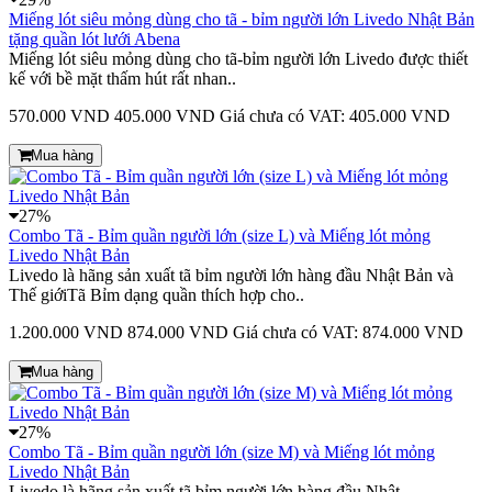
Miếng lót siêu mỏng dùng cho tã - bỉm người lớn Livedo Nhật Bản
tặng quần lót lưới Abena
Miếng lót siêu mỏng dùng cho tã-bỉm người lớn Livedo được thiết
kế với bề mặt thấm hút rất nhan..
570.000 VND
405.000 VND
Giá chưa có VAT: 405.000 VND
Mua hàng
27%
Combo Tã - Bỉm quần người lớn (size L) và Miếng lót mỏng
Livedo Nhật Bản
Livedo là hãng sản xuất tã bỉm người lớn hàng đầu Nhật Bản và
Thế giớiTã Bỉm dạng quần thích hợp cho..
1.200.000 VND
874.000 VND
Giá chưa có VAT: 874.000 VND
Mua hàng
27%
Combo Tã - Bỉm quần người lớn (size M) và Miếng lót mỏng
Livedo Nhật Bản
Livedo là hãng sản xuất tã bỉm người lớn hàng đầu Nhật