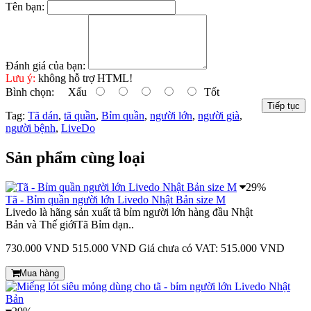
Tên bạn:
Đánh giá của bạn:
Lưu ý:
không hỗ trợ HTML!
Bình chọn:
Xấu
Tốt
Tiếp tục
Tag:
Tã dán
,
tã quần
,
Bỉm quần
,
người lớn
,
người già
,
người bệnh
,
LiveDo
Sản phẩm cùng loại
29%
Tã - Bỉm quần người lớn Livedo Nhật Bản size M
Livedo là hãng sản xuất tã bỉm người lớn hàng đầu Nhật
Bản và Thế giớiTã Bỉm dạn..
730.000 VND
515.000 VND
Giá chưa có VAT: 515.000 VND
Mua hàng