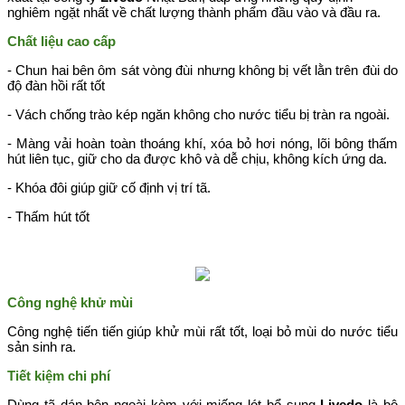
nghiêm ngặt nhất về chất lượng thành phẩm đầu vào và đầu ra.
Chất liệu cao cấp
- Chun hai bên ôm sát vòng đùi nhưng không bị vết lằn trên đùi do
độ đàn hồi rất tốt
- Vách chống trào kép ngăn không cho nước tiểu bị tràn ra ngoài.
- Màng vải hoàn toàn thoáng khí, xóa bỏ hơi nóng, lõi bông thấm
hút liên tục, giữ cho da được khô và dễ chịu, không kích ứng da.
- Khóa đôi giúp giữ cố định vị trí tã.
- Thấm hút tốt
Công nghệ khử mùi
Công nghệ tiến tiến giúp khử mùi rất tốt, loại bỏ mùi do nước tiểu
sản sinh ra.
Tiết kiệm chi phí
Dùng tã dán bên ngoài kèm với miếng lót bổ sung
Livedo
là bộ