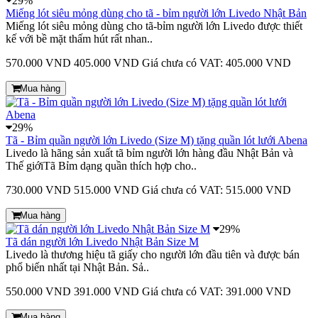
29%
Miếng lót siêu mỏng dùng cho tã - bỉm người lớn Livedo Nhật Bản
Miếng lót siêu mỏng dùng cho tã-bỉm người lớn Livedo được thiết
kế với bề mặt thấm hút rất nhan..
570.000 VND
405.000 VND
Giá chưa có VAT: 405.000 VND
Mua hàng
29%
Tã - Bỉm quần người lớn Livedo (Size M) tặng quần lót lưới Abena
Livedo là hãng sản xuất tã bỉm người lớn hàng đầu Nhật Bản và
Thế giớiTã Bỉm dạng quần thích hợp cho..
730.000 VND
515.000 VND
Giá chưa có VAT: 515.000 VND
Mua hàng
29%
Tã dán người lớn Livedo Nhật Bản Size M
Livedo là thương hiệu tã giấy cho người lớn đầu tiên và được bán
phổ biến nhất tại Nhật Bản. Sả..
550.000 VND
391.000 VND
Giá chưa có VAT: 391.000 VND
Mua hàng