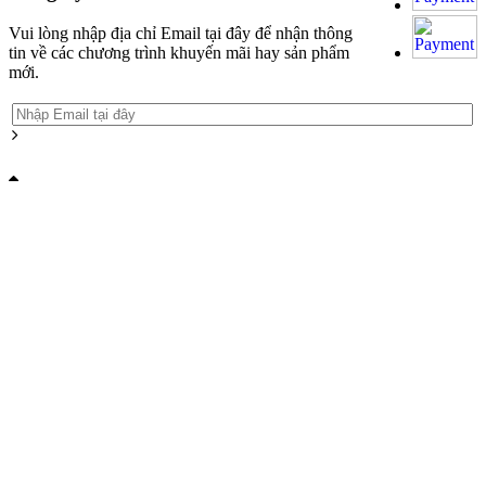
Vui lòng nhập địa chỉ Email tại đây để nhận thông
tin về các chương trình khuyến mãi hay sản phẩm
mới.
Grandpashabet
Grandpashabet
Grandpashabet
Grandpashabet
Grandpashabet
grandpashabet
grandpashabet
marsbahis
canlı
grandpashabet
grandpashabet
grandpashabet
Grandpashabet
Grandpashabet
Grandpashabet
Grandpashabet
Grandpashabet
grandpashabet
grandpashabet
marsbahis
canlı
grandpashabet
grandpashabet
grandpashabet
giriş
güncel
login
maç
giriş
güncel
giriş
güncel
login
maç
giriş
güncel
giriş
izle
giriş
giriş
izle
giriş