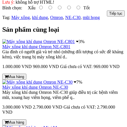
Lưu ý:
không hỗ trợ HTML!
Bình chọn:
Xấu
Tốt
Tiếp tục
Tag:
Máy xông
,
khí dung
,
Omron
,
NE-C30
,
mũi họng
Sản phẩm cùng loại
3%
Máy xông khí dung Omron NE-C801
Gia đình có người già và trẻ nhỏ (những đối tượng có sức đề kháng
kém), việc trang bị máy xông khí d..
1.000.000 VND
969.000 VND
Giá chưa có VAT: 969.000 VND
Mua hàng
7%
Máy xông khí dung Omron NE-C30
Máy xông khí dung Omron NE-C30 giúp điều trị các bệnh viêm
mũi, xoang hay viêm họng, viêm phế q..
3.000.000 VND
2.790.000 VND
Giá chưa có VAT: 2.790.000
VND
Mua hàng