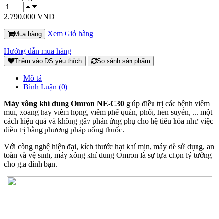
2.790.000 VND
Xem Giỏ hàng
Mua hàng
Hướng dẫn mua hàng
Thêm vào DS yêu thích
So sánh sản phẩm
Mô tả
Bình Luận (0)
Máy xông khí dung Omron NE-C30
giúp điều trị các bệnh viêm
mũi, xoang hay viêm họng, viêm phế quản, phổi, hen suyễn, ... một
cách hiệu quả và không gây phản ứng phụ cho hệ tiêu hóa như việc
điều trị bằng phương pháp uống thuốc.
Với công nghệ hiện đại, kích thước hạt khí mịn, máy dễ sử dụng, an
toàn và vệ sinh, máy xông khí dung Omron là sự lựa chọn lý tưởng
cho gia đình bạn.