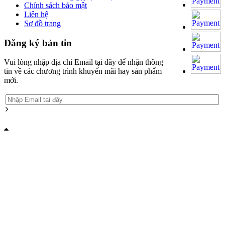
Chính sách bảo mật
Liên hệ
Sơ đồ trang
Đăng ký bản tin
Vui lòng nhập địa chỉ Email tại đây để nhận thông
tin về các chương trình khuyến mãi hay sản phẩm
mới.
Grandpashabet
Grandpashabet
Grandpashabet
Grandpashabet
Grandpashabet
grandpashabet
grandpashabet
marsbahis
canlı
grandpashabet
grandpashabet
grandpashabet
Grandpashabet
Grandpashabet
Grandpashabet
Grandpashabet
Grandpashabet
grandpashabet
grandpashabet
marsbahis
canlı
grandpashabet
grandpashabet
grandpashabet
giriş
güncel
login
maç
giriş
güncel
giriş
güncel
login
maç
giriş
güncel
giriş
izle
giriş
giriş
izle
giriş