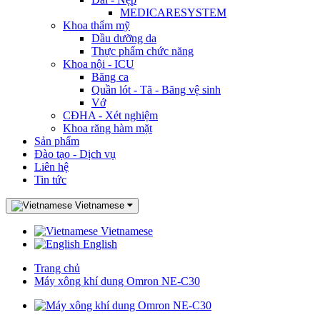
MEDICARESYSTEM
Khoa thẩm mỹ
Dầu dưỡng da
Thực phẩm chức năng
Khoa nội - ICU
Băng ca
Quần lót - Tã - Băng vệ sinh
Vớ
CĐHA - Xét nghiệm
Khoa răng hàm mặt
Sản phẩm
Đào tạo - Dịch vụ
Liên hệ
Tin tức
Vietnamese
Vietnamese
English
Trang chủ
Máy xông khí dung Omron NE-C30