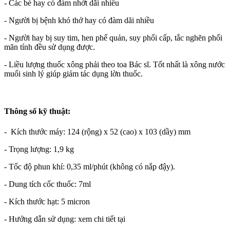
- Các bé hay có đàm nhớt dãi nhiều
- Người bị bệnh khó thở hay có đàm dãi nhiều
- Người hay bị suy tim, hen phế quản, suy phổi cấp, tắc nghẽn phối
mãn tính đều sử dụng được.
- Liều lượng thuốc xông phải theo toa Bác sĩ. Tốt nhất là xông nước
muối sinh lý giúp giảm tác dụng lờn thuốc.
Thông số kỹ thuật:
- Kích thước máy: 124 (rộng) x 52 (cao) x 103 (dầy) mm
- Trọng lượng: 1,9 kg
- Tốc độ phun khí: 0,35 ml/phút (không có nắp đậy).
- Dung tích cốc thuốc: 7ml
- Kích thước hạt: 5 micron
- Hướng dẫn sử dụng: xem chi tiết tại