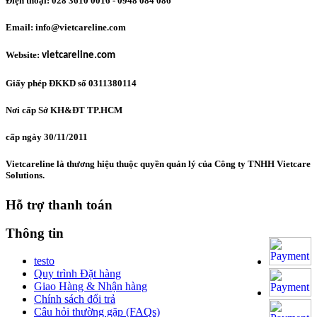
Điện thoại: 028 3610 0016 - 0948 084 086
Email: info@vietcareline.com
Website:
vietcareline.com
Giấy phép ĐKKD số 0311380114
Nơi cấp Sở KH&ĐT TP.HCM
cấp ngày 30/11/2011
Vietcareline là thương hiệu thuộc quyền quản lý của Công ty TNHH Vietcare
Solutions.
Hỗ trợ thanh toán
Thông tin
testo
Quy trình Đặt hàng
Giao Hàng & Nhận hàng
Chính sách đổi trả
Câu hỏi thường gặp (FAQs)