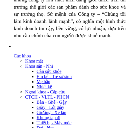
trường thế giới các sản phẩm dành cho sức khoẻ và
sự trường thọ. Sứ mệnh của Công ty – “Chúng tôi
làm kinh doanh lành mạnh”, có nghĩa một hình thức
kinh doanh tin cậy, bền vững, có lợi nhuận, dựa trên
nhu cầu chính của con người được khoẻ mạnh.
+
Các khoa
Khoa mắt
Khoa sản - Nhi
Cân sức khỏe
Em bé - Trẻ sơ sinh
Mẹ bầu
Nhiệt kế
Ngoại khoa - Cấp cứu
CTCH - VLTL - PHCN
Bàn - Ghế - Gậy
Giày - Lót giày
Giường - Xe lăn
Khung tập đi
Thiết bị - Máy móc
Đai - Nẹp