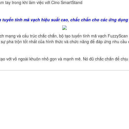
m tay trong khi làm việc với Cino SmartStand
h tuyến tính mã vạch hiệu suất cao, chắc chắn cho các ứng dụng
 mạng và cấu trúc chắc chắn, bộ tạo tuyến tính mã vạch FuzzyScan F
 là sự pha trộn tốt nhất của hình thức và chức năng để đáp ứng nhu c
tạo với vỏ ngoài khuôn nhỏ gọn và mạnh mẽ. Nó đủ chắc chắn để chịu 