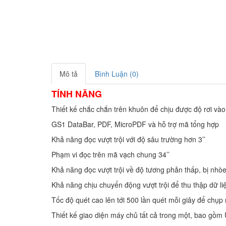
Mô tả
Bình Luận (0)
TÍNH NĂNG
Thiết kế chắc chắn trên khuôn để chịu được độ rơi vào
GS1 DataBar, PDF, MicroPDF và hỗ trợ mã tổng hợp
Khả năng đọc vượt trội với độ sâu trường hơn 3’’
Phạm vi đọc trên mã vạch chung 34’’
Khả năng đọc vượt trội về độ tương phản thấp, bị nhòe
Khả năng chịu chuyển động vượt trội để thu thập dữ l
Tốc độ quét cao lên tới 500 lần quét mỗi giây để chụp
Thiết kế giao diện máy chủ tất cả trong một, bao g