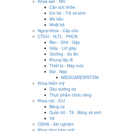
Khoa sản - Nhi
Cân sức khỏe
Em bé - Trẻ sơ sinh
Mẹ bầu
Nhiệt kế
Ngoại khoa - Cấp cứu
CTCH - VLTL - PHCN
Bàn - Ghế - Gậy
Giày - Lót giày
Giường - Xe lăn
Khung tập đi
Thiết bị - Máy móc
Đai - Nẹp
MEDICARESYSTEM
Khoa thẩm mỹ
Dầu dưỡng da
Thực phẩm chức năng
Khoa nội - ICU
Băng ca
Quần lót - Tã - Băng vệ sinh
Vớ
CĐHA - Xét nghiệm
Khoa răng hàm mặt