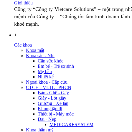
Giới thiệu
Công ty “Công ty Vietcare Solutions” – một trong nhữ
mệnh của Công ty – “Chúng tôi làm kinh doanh lành m
khoẻ mạnh.
+
Các khoa
Khoa mắt
Khoa sản - Nhi
Cân sức khỏe
Em bé - Trẻ sơ sinh
Mẹ bầu
Nhiệt kế
Ngoại khoa - Cấp cứu
CTCH - VLTL - PHCN
Bàn - Ghế - Gậy
Giày - Lót giày
Giường - Xe lăn
Khung tập đi
Thiết bị - Máy móc
Đai - Nẹp
MEDICARESYSTEM
Khoa thẩm mỹ