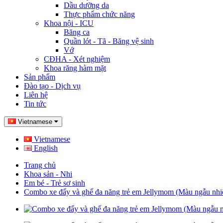
Dầu dưỡng da
Thực phẩm chức năng
Khoa nội - ICU
Băng ca
Quần lót - Tã - Băng vệ sinh
Vớ
CĐHA - Xét nghiệm
Khoa răng hàm mặt
Sản phẩm
Đào tạo - Dịch vụ
Liên hệ
Tin tức
Vietnamese
Vietnamese
English
Trang chủ
Khoa sản - Nhi
Em bé - Trẻ sơ sinh
Combo xe đẩy và ghế đa năng trẻ em Jellymom (Màu ngẫu nhi