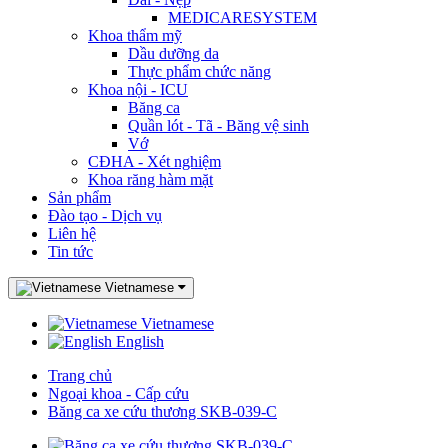
MEDICARESYSTEM
Khoa thẩm mỹ
Dầu dưỡng da
Thực phẩm chức năng
Khoa nội - ICU
Băng ca
Quần lót - Tã - Băng vệ sinh
Vớ
CĐHA - Xét nghiệm
Khoa răng hàm mặt
Sản phẩm
Đào tạo - Dịch vụ
Liên hệ
Tin tức
Vietnamese
Vietnamese
English
Trang chủ
Ngoại khoa - Cấp cứu
Băng ca xe cứu thương SKB-039-C