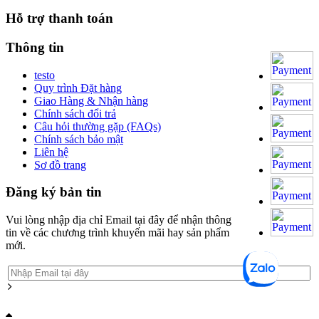
Hỗ trợ thanh toán
Thông tin
testo
Quy trình Đặt hàng
Giao Hàng & Nhận hàng
Chính sách đổi trả
Câu hỏi thường gặp (FAQs)
Chính sách bảo mật
Liên hệ
Sơ đồ trang
Đăng ký bản tin
Vui lòng nhập địa chỉ Email tại đây để nhận thông
tin về các chương trình khuyến mãi hay sản phẩm
mới.
Grandpashabet
Grandpashabet
Grandpashabet
Grandpashabet
Grandpashabet
grandpashabet
grandpashabet
marsbahis
grandpashabet
grandpashabet
grandpashabet