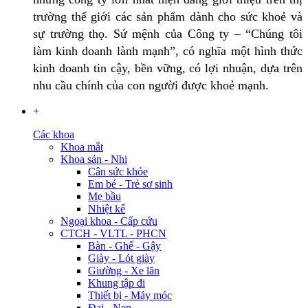
trường thế giới các sản phẩm dành cho sức khoẻ và
sự trường thọ. Sứ mệnh của Công ty – “Chúng tôi
làm kinh doanh lành mạnh”, có nghĩa một hình thức
kinh doanh tin cậy, bền vững, có lợi nhuận, dựa trên
nhu cầu chính của con người được khoẻ mạnh.
+
Các khoa
Khoa mắt
Khoa sản - Nhi
Cân sức khỏe
Em bé - Trẻ sơ sinh
Mẹ bầu
Nhiệt kế
Ngoại khoa - Cấp cứu
CTCH - VLTL - PHCN
Bàn - Ghế - Gậy
Giày - Lót giày
Giường - Xe lăn
Khung tập đi
Thiết bị - Máy móc
Đai - Nẹp