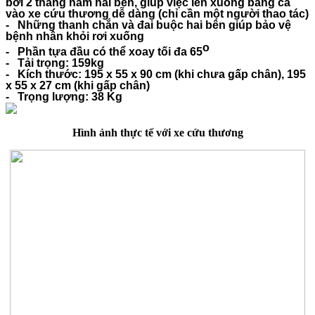
bởi 2 thắng nằm hai bên, giúp việc lên xuống băng ca
vào xe cứu thương dễ dàng (chỉ cần một người thao tác)
- Những thanh chắn và đai buộc hai bên giúp bảo vệ
bệnh nhân khỏi rơi xuống
o
- Phần tựa đầu có thể xoay tối đa 65
- Tải trọng: 159kg
- Kích thước: 195 x 55 x 90 cm (khi chưa gấp chân), 195
x 55 x 27 cm (khi gấp chân)
- Trọng lượng: 38 Kg
Hình ảnh thực tế với xe cứu thương