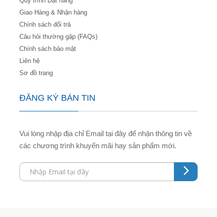
Quy trình Đặt hàng
Giao Hàng & Nhận hàng
Chính sách đổi trả
Câu hỏi thường gặp (FAQs)
Chính sách bảo mật
Liên hệ
Sơ đồ trang
ĐĂNG KÝ BẢN TIN
Vui lòng nhập địa chỉ Email tại đây để nhận thông tin về
các chương trình khuyến mãi hay sản phẩm mới.
Grandpashabet
Grandpashabet
Grandpashabet
Grandpashabet
Grandpashabet
grandpashabet
grandpashabet
marsbahis
grandpashabet
grandpashabet
grandpashabet
Grandpashabet
Grandpashabet
Grandpashabet
Grandpashabet
Grandpashabet
grandpashabet
grandpashabet
marsbahis
grandpashabet
grandpashabet
grandpashabet