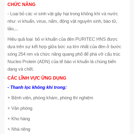
CHỨC NĂNG
- Loại bỏ các vi sinh vật gây hại trong không khí và nước
như: vi khuẩn, virus, nấm, động vật nguyên sinh, bào tử,
tảo,...
Hiệu quả loại bỏ vi khuẩn của đèn PURITEC HNS được
dựa trên sự kết hợp giữa bức xạ lớn nhất của đèn ở bước
sóng 254 nm và chức năng quang phổ để phá vỡ cấu trúc
Nucleo Protein (ADN) của tế bào vi khuẩn là chúng biến
dạng và chết.
CÁC LĨNH VỰC ỨNG DỤNG
- Thanh lọc không khí trong:
+ Bệnh viện, phòng khám, phòng thí nghiệm
+ Văn phòng
+ Kho hàng
+ Nhà riêng