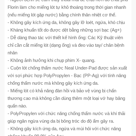
Florin làm cho miếng lót tự khô thoáng trong thời gian nhanh
(nếu miếng lót gặp nước) bằng chính thân nhiệt cơ thể.
- Không gây kích ứng da, không gây lỡ loét, ngứa, khó chịu
- Kháng khuẩn tốt do được dệt bằng những sợi bạc (Ag+)
- Dễ dàng thao tác với thiết kế hình ống: Các Kỹ thuật viên
chỉ cần cắt miếng lót (dạng ống) và đeo vào tay/ chân bệnh
nhân
- Không ảnh hưởng khi chụp phim X- quang.
- Cuộn lót chống thấm nước Neal Under-Pad được sản xuất
với sợi phức hợp PolyPropylen - Bạc (PP-Ag) với tính năng
chống thấm nước mà không gây kích ứng da.
- Miếng lót có khả năng đàn hồi và bảo vệ vùng bị chấn
thương cao mà không cần dùng thêm một loại vớ hay băng
quấn nào.
- PolyPropylen với chức năng chống thấm nước và khí thải
giúp ngăn ngừa vùng da bị bông tróc do độ ẩm gây ra.
- Không gây kích ứng da, ngứa và mùi hôi với chức năng