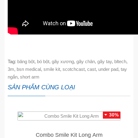
Tag:
băng bột
,
bó bột
,
gãy xương
,
gãy chân
,
gãy tay
,
bltech
,
3m
,
bsn medical
,
smile kit
,
scotchcast
,
cast
,
under pad
,
tay
ngắn
,
short arm
SẢN PHẨM CÙNG LOẠI
30%
Combo Smile Kit Long Arm