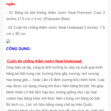
ngắn
- 01 Băng bó bột không thấm nước Neal Premium Cast 3
inches (7.5 cm x 4 m) (Polyester Blue)
- 01 Cuộn lót chống thấm nước Neal Underpad 3 inches: 7.5
cm x 80 cm
CÔNG DỤNG:
Cuộn lót chống thấm nước Neal Underpad:
Giúp bảo vệ da, vùng bị ảnh hưởng từ nẹp và suốt quá trình
băng bó bột trong các trường hợp gãy xương, nứt xương
hay bong gân,... hoặc cần cố định xương khi chỉnh hình. Loại
này được sử dụng chung khi thực hiện băng bó bột. Nó giúp
bệnh nhân có thể tắm hay bơi, không giống như các loại
cotton hay băng khác khi thực hiện chung với băng bó bột.
BL tech co., Ltd. sở hữu bằng sáng chế tại Hàn Quốc:
- Người bệnh sẽ cảm thấy thoải mái dễ chịu hơn do chất phủ