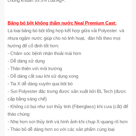
chống khuẩn 99.9% của Ag+.
Băng bó bột không thấm nước Neal Premium Cast:
Là loại băng bó bột tổng hợp kết hợp giữa vải Polyester và
nhựa ngậm nước giúp cho nó linh hoạt, đàn hồi theo mọi
hướng để cố định tốt hơn:
- Chăm sóc bệnh nhận thoải mái hơn
- Dễ dàng sử dụng
- Thân thiện với môi trường
- Dễ dàng cắt sau khi sử dụng xong
- Tia X dễ dàng xuyên qua bột bó
- Sợi Polyester đặc trưng được sản xuất bởi BL Tech (được
cấp bằng sáng chế)
- Không có bụi như sợi thủy tinh (Fiberglass) khi cưa (cắt) để
tháo chúng
- Nhẹ hơn sơi thủy tinh và hình ảnh khi chụp X-quang rõ hơn
- Tháo bỏ dễ dàng hơn so với các sản phẩm cùng loại