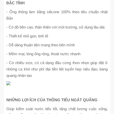
ĐẶC TÍNH
- Ống thông làm bằng silicone 100% theo tiêu chuẩn nhật
Bản
- Có độ bền cao, thân thiện với môi trường, sử dụng lâu dài.
- Thiết kế nhỏ gọn, tinh tế
- Dễ dàng thuận tiện mang theo bên mình
- Mềm mại, lòng ống rộng, thoát nước nhanh
- Có nhiều size, có cả dạng đầu cứng thon nhọn giúp đặt ở
những ca khó như phì đại tiền liệt tuyến hẹp niệu đạo, bàng
quang nhân tạo
NHỮNG LỢI ÍCH CỦA THÔNG TIỂU NGẮT QUÃNG
Giúp kiểm soát nước tiểu tốt, tăng chất lượng cuộc sống,