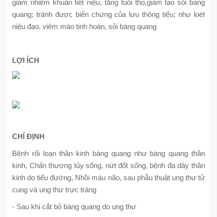
giảm nhiễm khuẩn tiết niệu, tăng tuổi thọ,giảm tạo sỏi bàng
quang; tránh được biến chứng của lưu thông tiểu; như loét
niệu đạo, viêm mào tinh hoàn, sỏi bàng quang
LỢI ÍCH
CHỈ ĐỊNH
Bệnh rối loạn thần kinh bàng quang như bàng quang thần
kinh, Chấn thương tủy sống, nứt đốt sống, bệnh đa dây thần
kinh do tiểu đường, Nhồi máu não, sau phẫu thuật ung thư tử
cung và ung thư trực tràng
- Sau khi cắt bỏ bàng quang do ung thư