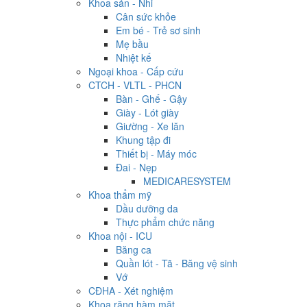
Khoa sản - Nhi
Cân sức khỏe
Em bé - Trẻ sơ sinh
Mẹ bầu
Nhiệt kế
Ngoại khoa - Cấp cứu
CTCH - VLTL - PHCN
Bàn - Ghế - Gậy
Giày - Lót giày
Giường - Xe lăn
Khung tập đi
Thiết bị - Máy móc
Đai - Nẹp
MEDICARESYSTEM
Khoa thẩm mỹ
Dầu dưỡng da
Thực phẩm chức năng
Khoa nội - ICU
Băng ca
Quần lót - Tã - Băng vệ sinh
Vớ
CĐHA - Xét nghiệm
Khoa răng hàm mặt