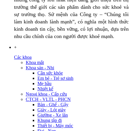
trường thế giới các sản phẩm dành cho sức khoẻ và
sự trường thọ. Sứ mệnh của Công ty – “Chúng tôi
làm kinh doanh lành mạnh”, có nghĩa một hình thức
kinh doanh tin cậy, bền vững, có lợi nhuận, dựa trên
nhu cầu chính của con người được khoẻ mạnh.
+
Các khoa
Khoa mắt
Khoa sản - Nhi
Cân sức khỏe
Em bé - Trẻ sơ sinh
Mẹ bầu
Nhiệt kế
Ngoại khoa - Cấp cứu
CTCH - VLTL - PHCN
Bàn - Ghế - Gậy
Giày - Lót giày
Giường - Xe lăn
Khung tập đi
Thiết bị - Máy móc
Đai - Nẹp