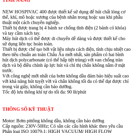
TÍNH NĂNG
NEW HOSPIVAC 400 được thiết kế sử dụng để hút chất lỏng cơ
thể, khí, mô hoặc xương của bệnh nhân trong hoặc sau khi phẫu
thuật một cách chuyên nghiệp.
Thiết bị được trang bị 4 bánh xe chống tĩnh điện (2 bánh có khóa)
và tay cầm xách tay.
Máy hút dịch có thể được di chuyển dễ dàng và được thiết kế cho
sử dụng liên tục hoàn toàn.
Thiết bị được chế tạo bởi vật liệu nhựa cách điện, tính chịu nhiệt cao
theo tiêu chuẩn an toàn Châu Âu mới nhất, sản phẩm có hai bình
hút dịch polycarbonate (có thể hấp tiệt trùng) với van chống tràn
dịch và bộ điều chỉnh áp lực hút và chỉ thị chấn không nằm ở mặt
trước.
Với công nghệ mới nhất của bơm không dầu đảm bảo hiệu suất cao
với khả năng hút tuyệt vời và chân không tối đa có thể đạt được chỉ
trong vài giây, không cần bảo dưỡng.
Tốc độ lưu thông khí tự do tối đa: 90 lít/phút
THÔNG SỐ KỸ THUẬT
Motor: Bơm pittông không dầu, không cần bảo dưỡng
Cấp nguồn: 230V-50Hz; Có sẵn các cấu hình khác theo yêu cầu
Phân loại ISO 10079-1: HIGH VACUUM/ HIGH FLOW