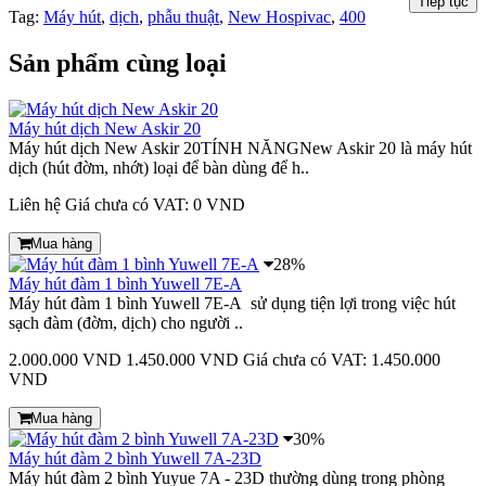
Tiếp tục
Tag:
Máy hút
,
dịch
,
phẫu thuật
,
New Hospivac
,
400
Sản phẩm cùng loại
Máy hút dịch New Askir 20
Máy hút dịch New Askir 20TÍNH NĂNGNew Askir 20 là máy hút
dịch (hút đờm, nhớt) loại để bàn dùng để h..
Liên hệ
Giá chưa có VAT: 0 VND
Mua hàng
28%
Máy hút đàm 1 bình Yuwell 7E-A
Máy hút đàm 1 bình Yuwell 7E-A sử dụng tiện lợi trong việc hút
sạch đàm (đờm, dịch) cho người ..
2.000.000 VND
1.450.000 VND
Giá chưa có VAT: 1.450.000
VND
Mua hàng
30%
Máy hút đàm 2 bình Yuwell 7A-23D
Máy hút đàm 2 bình Yuyue 7A - 23D thường dùng trong phòng