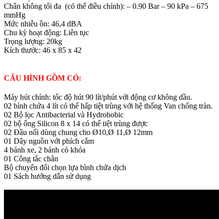
Chân không tối đa (có thể điều chỉnh): – 0.90 Bar – 90 kPa – 675
mmHg
Mức nhiễu ồn: 46,4 dBA
Chu kỳ hoạt động: Liên tục
Trọng lượng: 20kg
Kích thước: 46 x 85 x 42
CẤU HÌNH GỒM CÓ:
Máy hút chính: tốc độ hút 90 lít/phút với động cơ không dầu.
02 bình chứa 4 lít có thể hấp tiệt trùng với hệ thống Van chống tràn.
02 Bộ lọc Antibacterial và Hydrohobic
02 bộ ống Silicon 8 x 14 có thể tiệt trùng được
02 Đầu nối dùng chung cho Ø10,Ø 11,Ø 12mm
01 Dây nguồn với phích cắm
4 bánh xe, 2 bánh có khóa
01 Công tắc chân
Bộ chuyển đổi chọn lựa bình chứa dịch
01 Sách hướng dẫn sử dụng