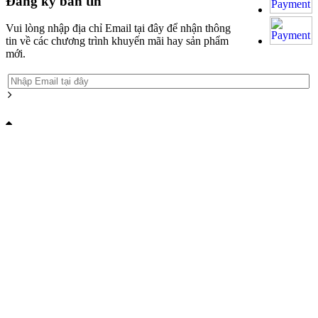
Đăng ký bản tin
Vui lòng nhập địa chỉ Email tại đây để nhận thông
tin về các chương trình khuyến mãi hay sản phẩm
mới.
Grandpashabet
Grandpashabet
Grandpashabet
Grandpashabet
Grandpashabet
grandpashabet
grandpashabet
marsbahis
grandpashabet
grandpashabet
grandpashabet
Grandpashabet
Grandpashabet
Grandpashabet
Grandpashabet
Grandpashabet
grandpashabet
grandpashabet
marsbahis
grandpashabet
grandpashabet
grandpashabet
giriş
güncel
login
giriş
güncel
giriş
güncel
login
giriş
güncel
giriş
giriş
giriş
giriş