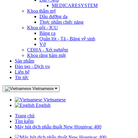
MEDICARESYSTEM
Khoa thẩm mỹ
Dầu dưỡng da
Thực phẩm chức năng
Khoa nội - ICU
Băng ca
Quần lót - Tã - Băng vệ sinh
Vớ
CĐHA - Xét nghiệm
Khoa răng hàm mặt
Sản phẩm
Đào tạo - Dịch vụ
Liên hệ
Tin tức
Vietnamese
Vietnamese
English
Trang chủ
Tìm kiếm
Máy hút dịch phẫu thuật New Hospivac 400