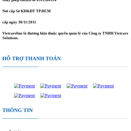
Nơi cấp Sở KH&ĐT TP.HCM
cấp ngày 30/11/2011
Vietcareline là thương hiệu thuộc quyền quản lý của Công ty TNHH Vietcare
Solutions.
HỖ TRỢ THANH TOÁN
THÔNG TIN