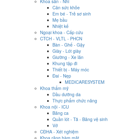
Khoa sản - Nhi
Cân sức khỏe
Em bé - Trẻ sơ sinh
Mẹ bầu
Nhiệt kế
Ngoại khoa - Cấp cứu
CTCH - VLTL - PHCN
Bàn - Ghế - Gậy
Giày - Lót giày
Giường - Xe lăn
Khung tập đi
Thiết bị - Máy móc
Đai - Nẹp
MEDICARESYSTEM
Khoa thẩm mỹ
Dầu dưỡng da
Thực phẩm chức năng
Khoa nội - ICU
Băng ca
Quần lót - Tã - Băng vệ sinh
Vớ
CĐHA - Xét nghiệm
Khoa răng hàm mặt