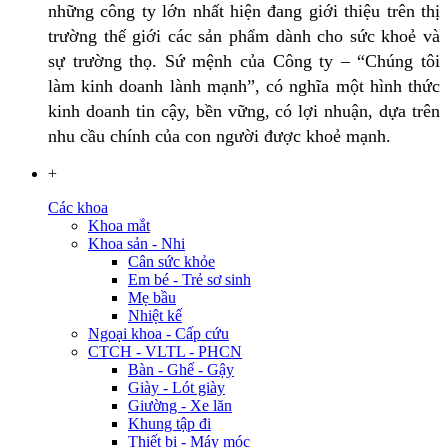
những công ty lớn nhất hiện đang giới thiệu trên thị
trường thế giới các sản phẩm dành cho sức khoẻ và
sự trường thọ. Sứ mệnh của Công ty – “Chúng tôi
làm kinh doanh lành mạnh”, có nghĩa một hình thức
kinh doanh tin cậy, bền vững, có lợi nhuận, dựa trên
nhu cầu chính của con người được khoẻ mạnh.
+
Các khoa
Khoa mắt
Khoa sản - Nhi
Cân sức khỏe
Em bé - Trẻ sơ sinh
Mẹ bầu
Nhiệt kế
Ngoại khoa - Cấp cứu
CTCH - VLTL - PHCN
Bàn - Ghế - Gậy
Giày - Lót giày
Giường - Xe lăn
Khung tập đi
Thiết bị - Máy móc