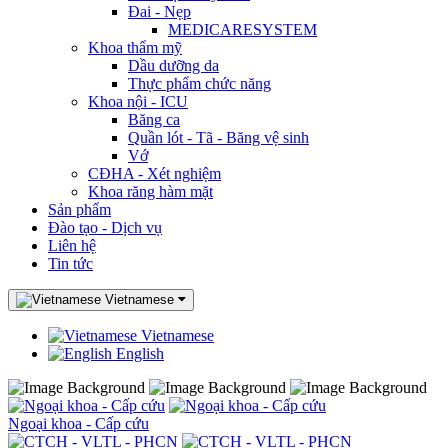
Đai - Nẹp
MEDICARESYSTEM
Khoa thẩm mỹ
Dầu dưỡng da
Thực phẩm chức năng
Khoa nội - ICU
Băng ca
Quần lót - Tã - Băng vệ sinh
Vớ
CĐHA - Xét nghiệm
Khoa răng hàm mặt
Sản phẩm
Đào tạo - Dịch vụ
Liên hệ
Tin tức
Vietnamese
Vietnamese
English
Ngoại khoa - Cấp cứu