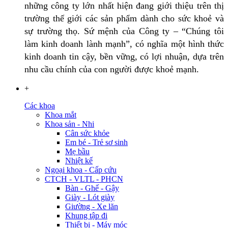
những công ty lớn nhất hiện đang giới thiệu trên thị
trường thế giới các sản phẩm dành cho sức khoẻ và
sự trường thọ. Sứ mệnh của Công ty – “Chúng tôi
làm kinh doanh lành mạnh”, có nghĩa một hình thức
kinh doanh tin cậy, bền vững, có lợi nhuận, dựa trên
nhu cầu chính của con người được khoẻ mạnh.
+
Các khoa
Khoa mắt
Khoa sản - Nhi
Cân sức khỏe
Em bé - Trẻ sơ sinh
Mẹ bầu
Nhiệt kế
Ngoại khoa - Cấp cứu
CTCH - VLTL - PHCN
Bàn - Ghế - Gậy
Giày - Lót giày
Giường - Xe lăn
Khung tập đi
Thiết bị - Máy móc