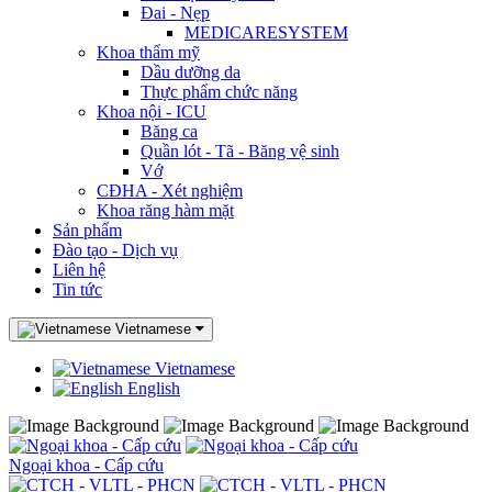
Đai - Nẹp
MEDICARESYSTEM
Khoa thẩm mỹ
Dầu dưỡng da
Thực phẩm chức năng
Khoa nội - ICU
Băng ca
Quần lót - Tã - Băng vệ sinh
Vớ
CĐHA - Xét nghiệm
Khoa răng hàm mặt
Sản phẩm
Đào tạo - Dịch vụ
Liên hệ
Tin tức
Vietnamese
Vietnamese
English
Ngoại khoa - Cấp cứu