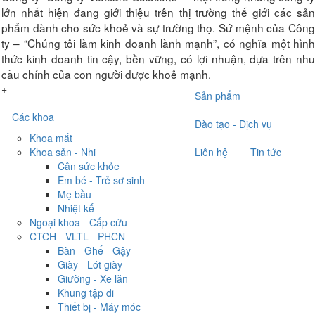
lớn nhất hiện đang giới thiệu trên thị trường thế giới các sản
phẩm dành cho sức khoẻ và sự trường thọ. Sứ mệnh của Công
ty – “Chúng tôi làm kinh doanh lành mạnh”, có nghĩa một hình
thức kinh doanh tin cậy, bền vững, có lợi nhuận, dựa trên nhu
cầu chính của con người được khoẻ mạnh.
+
Sản phẩm
Các khoa
Đào tạo - Dịch vụ
Khoa mắt
Khoa sản - Nhi
Liên hệ
Tin tức
Cân sức khỏe
Em bé - Trẻ sơ sinh
Mẹ bầu
Nhiệt kế
Ngoại khoa - Cấp cứu
CTCH - VLTL - PHCN
Bàn - Ghế - Gậy
Giày - Lót giày
Giường - Xe lăn
Khung tập đi
Thiết bị - Máy móc