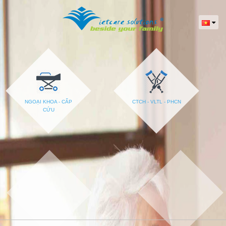
Grandpashabet
Grandpashabet
Grandpashabet
Grandpashabet
Grandpashabet
grandpashabet
grandpashabet
marsbahis
canlı
grandpashabet
grandpashabet
grandpashabet
Grandpashabet
Grandpashabet
Grandpashabet
Grandpashabet
Grandpashabet
grandpashabet
grandpashabet
marsbahis
canlı
grandpashabet
grandpashabet
grandpashabet
giriş
güncel
login
maç
giriş
güncel
giriş
güncel
login
maç
giriş
güncel
giriş
izle
giriş
giriş
izle
giriş
NGOẠI KHOA - CẤP
CTCH - VLTL - PHCN
CỨU