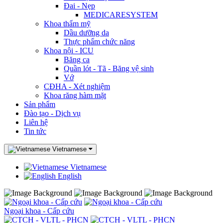
Đai - Nẹp
MEDICARESYSTEM
Khoa thẩm mỹ
Dầu dưỡng da
Thực phẩm chức năng
Khoa nội - ICU
Băng ca
Quần lót - Tã - Băng vệ sinh
Vớ
CĐHA - Xét nghiệm
Khoa răng hàm mặt
Sản phẩm
Đào tạo - Dịch vụ
Liên hệ
Tin tức
Vietnamese
Vietnamese
English
Ngoại khoa - Cấp cứu