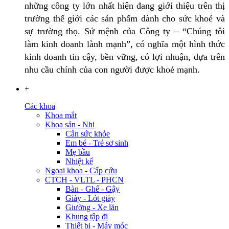
những công ty lớn nhất hiện đang giới thiệu trên thị
trường thế giới các sản phẩm dành cho sức khoẻ và
sự trường thọ. Sứ mệnh của Công ty – “Chúng tôi
làm kinh doanh lành mạnh”, có nghĩa một hình thức
kinh doanh tin cậy, bền vững, có lợi nhuận, dựa trên
nhu cầu chính của con người được khoẻ mạnh.
+
Các khoa
Khoa mắt
Khoa sản - Nhi
Cân sức khỏe
Em bé - Trẻ sơ sinh
Mẹ bầu
Nhiệt kế
Ngoại khoa - Cấp cứu
CTCH - VLTL - PHCN
Bàn - Ghế - Gậy
Giày - Lót giày
Giường - Xe lăn
Khung tập đi
Thiết bị - Máy móc