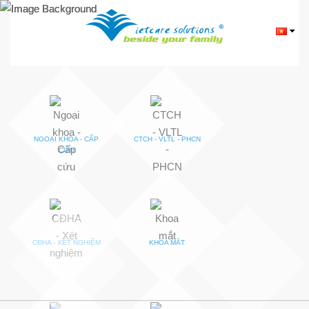
Grandpashabet
Grandpashabet
Grandpashabet
Grandpashabet
Grandpashabet
grandpashabet
grandpashabet
marsbahis
canlı
grandpashabet
grandpashabet
grandpashabet
Grandpashabet
Grandpashabet
Grandpashabet
Grandpashabet
Grandpashabet
grandpashabet
grandpashabet
marsbahis
canlı
grandpashabet
grandpashabet
grandpashabet
giriş
güncel
login
maç
giriş
güncel
giriş
güncel
login
maç
giriş
güncel
giriş
izle
giriş
giriş
izle
giriş
NGOẠI KHOA - CẤP
CTCH - VLTL - PHCN
CỨU
CĐHA - XÉT NGHIỆM
KHOA MẮT