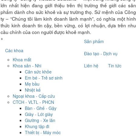
lớn nhất hiện đang giới thiệu trên thị trường thế giới các sản
phẩm dành cho sức khoẻ và sự trường thọ. Sứ mệnh của Công
ty – “Chúng tôi làm kinh doanh lành mạnh”, có nghĩa một hình
thức kinh doanh tin cậy, bền vững, có lợi nhuận, dựa trên nhu
cầu chính của con người được khoẻ mạnh.
+
Sản phẩm
Các khoa
Đào tạo - Dịch vụ
Khoa mắt
Khoa sản - Nhi
Liên hệ
Tin tức
Cân sức khỏe
Em bé - Trẻ sơ sinh
Mẹ bầu
Nhiệt kế
Ngoại khoa - Cấp cứu
CTCH - VLTL - PHCN
Bàn - Ghế - Gậy
Giày - Lót giày
Giường - Xe lăn
Khung tập đi
Thiết bị - Máy móc