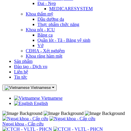
Đai - Nẹp
MEDICARESYSTEM
Khoa thẩm mỹ
Dầu dưỡng da
Thực phẩm chức năng
Khoa nội - ICU
Băng ca
Quần lót - Tã - Băng vệ sinh
Vớ
CĐHA - Xét nghiệm
Khoa răng hàm mặt
Sản phẩm
Đào tạo - Dịch vụ
Liên hệ
Tin tức
Vietnamese
Vietnamese
English
Ngoại khoa - Cấp cứu