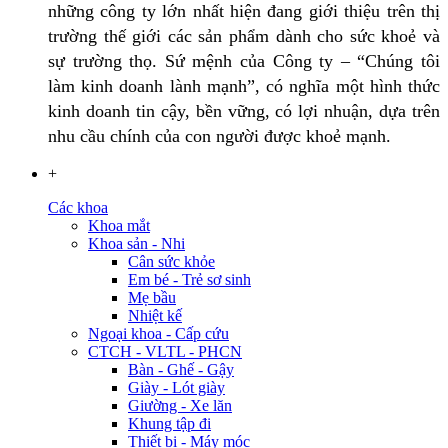
những công ty lớn nhất hiện đang giới thiệu trên thị
trường thế giới các sản phẩm dành cho sức khoẻ và
sự trường thọ. Sứ mệnh của Công ty – “Chúng tôi
làm kinh doanh lành mạnh”, có nghĩa một hình thức
kinh doanh tin cậy, bền vững, có lợi nhuận, dựa trên
nhu cầu chính của con người được khoẻ mạnh.
+
Các khoa
Khoa mắt
Khoa sản - Nhi
Cân sức khỏe
Em bé - Trẻ sơ sinh
Mẹ bầu
Nhiệt kế
Ngoại khoa - Cấp cứu
CTCH - VLTL - PHCN
Bàn - Ghế - Gậy
Giày - Lót giày
Giường - Xe lăn
Khung tập đi
Thiết bị - Máy móc