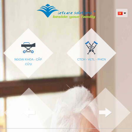
Grandpashabet
Grandpashabet
Grandpashabet
Grandpashabet
Grandpashabet
grandpashabet
grandpashabet
marsbahis
grandpashabet
grandpashabet
grandpashabet
Grandpashabet
Grandpashabet
Grandpashabet
Grandpashabet
Grandpashabet
grandpashabet
grandpashabet
marsbahis
grandpashabet
grandpashabet
grandpashabet
giriş
güncel
login
giriş
güncel
giriş
güncel
login
giriş
güncel
giriş
giriş
giriş
giriş
NGOẠI KHOA - CẤP
CTCH - VLTL - PHCN
CỨU