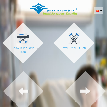
Grandpashabet
Grandpashabet
Grandpashabet
Grandpashabet
Grandpashabet
grandpashabet
grandpashabet
marsbahis
grandpashabet
grandpashabet
grandpashabet
Grandpashabet
Grandpashabet
Grandpashabet
Grandpashabet
Grandpashabet
grandpashabet
grandpashabet
marsbahis
grandpashabet
grandpashabet
grandpashabet
giriş
güncel
login
giriş
güncel
giriş
güncel
login
giriş
güncel
giriş
giriş
giriş
giriş
NGOẠI KHOA - CẤP
CTCH - VLTL - PHCN
CỨU