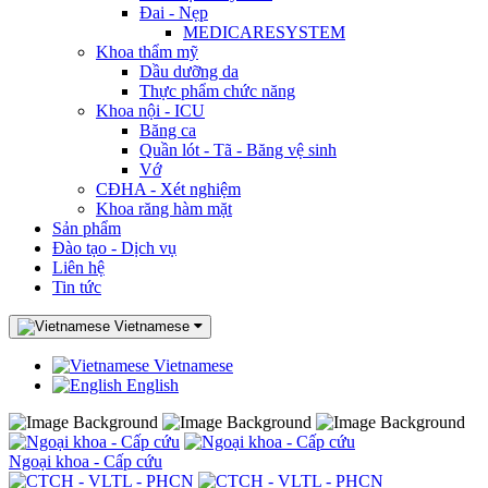
Đai - Nẹp
MEDICARESYSTEM
Khoa thẩm mỹ
Dầu dưỡng da
Thực phẩm chức năng
Khoa nội - ICU
Băng ca
Quần lót - Tã - Băng vệ sinh
Vớ
CĐHA - Xét nghiệm
Khoa răng hàm mặt
Sản phẩm
Đào tạo - Dịch vụ
Liên hệ
Tin tức
Vietnamese
Vietnamese
English
Ngoại khoa - Cấp cứu