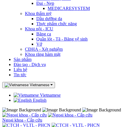
Đai - Nẹp
MEDICARESYSTEM
Khoa thẩm mỹ
Dầu dưỡng da
Thực phẩm chức năng
Khoa nội - ICU
Băng ca
Quần lót - Tã - Băng vệ sinh
Vớ
CĐHA - Xét nghiệm
Khoa răng hàm mặt
Sản phẩm
Đào tạo - Dịch vụ
Liên hệ
Tin tức
Vietnamese
Vietnamese
English
Ngoại khoa - Cấp cứu