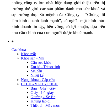
những công ty lớn nhất hiện đang giới thiệu trên thị
trường thế giới các sản phẩm dành cho sức khoẻ và
sự trường thọ. Sứ mệnh của Công ty – “Chúng tôi
làm kinh doanh lành mạnh”, có nghĩa một hình thức
kinh doanh tin cậy, bền vững, có lợi nhuận, dựa trên
nhu cầu chính của con người được khoẻ mạnh.
+
Các khoa
Khoa mắt
Khoa sản - Nhi
Cân sức khỏe
Em bé - Trẻ sơ sinh
Mẹ bầu
Nhiệt kế
Ngoại khoa - Cấp cứu
CTCH - VLTL - PHCN
Bàn - Ghế - Gậy
Giày - Lót giày
Giường - Xe lăn
Khung tập đi
Thiết bị - Máy móc