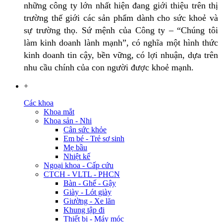
những công ty lớn nhất hiện đang giới thiệu trên thị
trường thế giới các sản phẩm dành cho sức khoẻ và
sự trường thọ. Sứ mệnh của Công ty – “Chúng tôi
làm kinh doanh lành mạnh”, có nghĩa một hình thức
kinh doanh tin cậy, bền vững, có lợi nhuận, dựa trên
nhu cầu chính của con người được khoẻ mạnh.
+
Các khoa
Khoa mắt
Khoa sản - Nhi
Cân sức khỏe
Em bé - Trẻ sơ sinh
Mẹ bầu
Nhiệt kế
Ngoại khoa - Cấp cứu
CTCH - VLTL - PHCN
Bàn - Ghế - Gậy
Giày - Lót giày
Giường - Xe lăn
Khung tập đi
Thiết bị - Máy móc