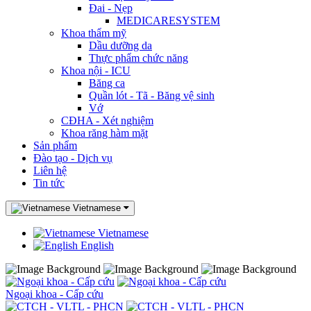
Đai - Nẹp
MEDICARESYSTEM
Khoa thẩm mỹ
Dầu dưỡng da
Thực phẩm chức năng
Khoa nội - ICU
Băng ca
Quần lót - Tã - Băng vệ sinh
Vớ
CĐHA - Xét nghiệm
Khoa răng hàm mặt
Sản phẩm
Đào tạo - Dịch vụ
Liên hệ
Tin tức
Vietnamese
Vietnamese
English
Ngoại khoa - Cấp cứu