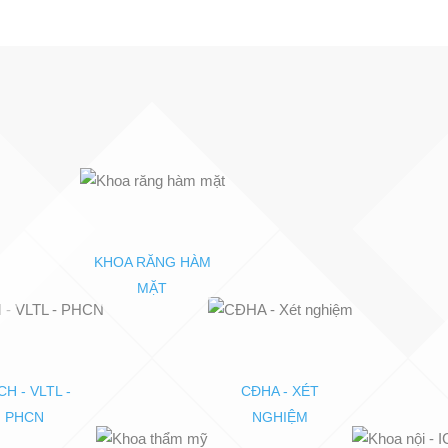
KHOA RĂNG HÀM
MẶT
H - VLTL -
CĐHA - XÉT
PHCN
NGHIỆM