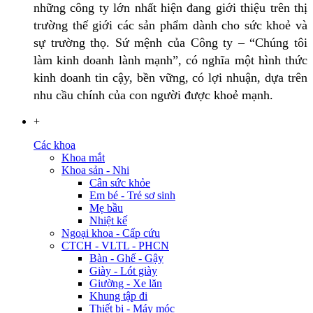
những công ty lớn nhất hiện đang giới thiệu trên thị
trường thế giới các sản phẩm dành cho sức khoẻ và
sự trường thọ. Sứ mệnh của Công ty – “Chúng tôi
làm kinh doanh lành mạnh”, có nghĩa một hình thức
kinh doanh tin cậy, bền vững, có lợi nhuận, dựa trên
nhu cầu chính của con người được khoẻ mạnh.
+
Các khoa
Khoa mắt
Khoa sản - Nhi
Cân sức khỏe
Em bé - Trẻ sơ sinh
Mẹ bầu
Nhiệt kế
Ngoại khoa - Cấp cứu
CTCH - VLTL - PHCN
Bàn - Ghế - Gậy
Giày - Lót giày
Giường - Xe lăn
Khung tập đi
Thiết bị - Máy móc