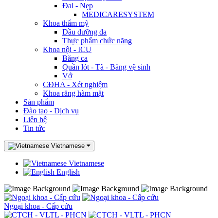
Đai - Nẹp
MEDICARESYSTEM
Khoa thẩm mỹ
Dầu dưỡng da
Thực phẩm chức năng
Khoa nội - ICU
Băng ca
Quần lót - Tã - Băng vệ sinh
Vớ
CĐHA - Xét nghiệm
Khoa răng hàm mặt
Sản phẩm
Đào tạo - Dịch vụ
Liên hệ
Tin tức
Vietnamese
Vietnamese
English
Ngoại khoa - Cấp cứu