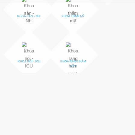
KHOA SẢN - NHI
KHOA THẨM MỸ
KHOA NỘI - ICU
KHOA RĂNG HÀM
MẶT