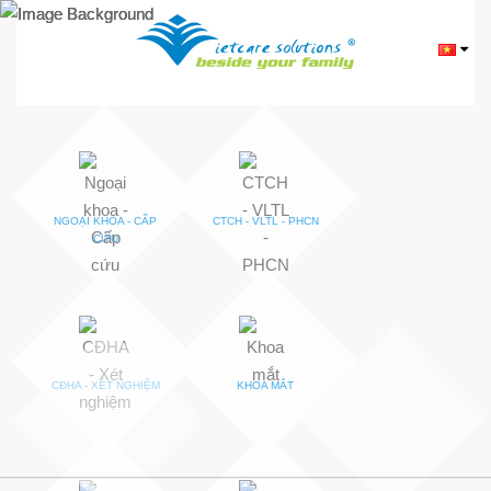
Grandpashabet
Grandpashabet
Grandpashabet
Grandpashabet
Grandpashabet
grandpashabet
grandpashabet
marsbahis
canlı
grandpashabet
grandpashabet
grandpashabet
Grandpashabet
Grandpashabet
Grandpashabet
Grandpashabet
Grandpashabet
grandpashabet
grandpashabet
marsbahis
canlı
grandpashabet
grandpashabet
grandpashabet
giriş
güncel
login
maç
giriş
güncel
giriş
güncel
login
maç
giriş
güncel
giriş
izle
giriş
giriş
izle
giriş
NGOẠI KHOA - CẤP
CTCH - VLTL - PHCN
CỨU
CĐHA - XÉT NGHIỆM
KHOA MẮT