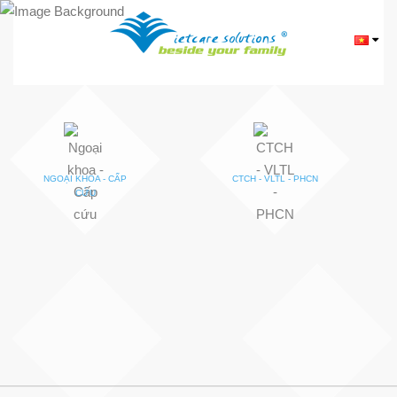
Grandpashabet
Grandpashabet
Grandpashabet
Grandpashabet
Grandpashabet
grandpashabet
grandpashabet
marsbahis
grandpashabet
grandpashabet
grandpashabet
Grandpashabet
Grandpashabet
Grandpashabet
Grandpashabet
Grandpashabet
grandpashabet
grandpashabet
marsbahis
grandpashabet
grandpashabet
grandpashabet
giriş
güncel
login
giriş
güncel
giriş
güncel
login
giriş
güncel
giriş
giriş
giriş
giriş
NGOẠI KHOA - CẤP
CTCH - VLTL - PHCN
CỨU