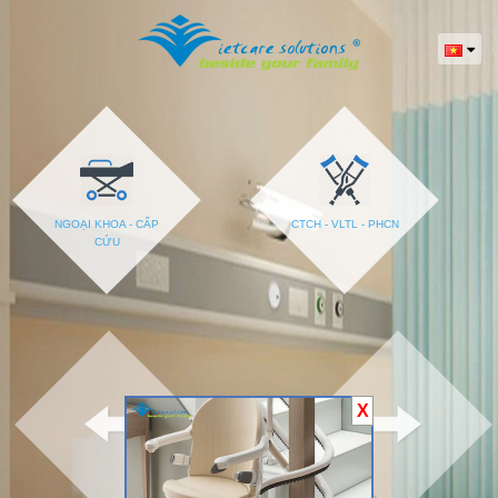
Grandpashabet
Grandpashabet
Grandpashabet
Grandpashabet
Grandpashabet
grandpashabet
grandpashabet
marsbahis
canlı
grandpashabet
grandpashabet
grandpashabet
Grandpashabet
Grandpashabet
Grandpashabet
Grandpashabet
Grandpashabet
grandpashabet
grandpashabet
marsbahis
canlı
grandpashabet
grandpashabet
grandpashabet
giriş
güncel
login
maç
giriş
güncel
giriş
güncel
login
maç
giriş
güncel
giriş
izle
giriş
giriş
izle
giriş
NGOẠI KHOA - CẤP
CTCH - VLTL - PHCN
CỨU
X