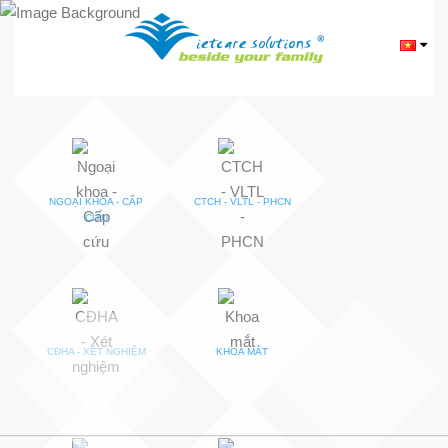
Grandpashabet
Grandpashabet
Grandpashabet
Grandpashabet
Grandpashabet
grandpashabet
grandpashabet
marsbahis
grandpashabet
grandpashabet
grandpashabet
Grandpashabet
Grandpashabet
Grandpashabet
Grandpashabet
Grandpashabet
grandpashabet
grandpashabet
marsbahis
grandpashabet
grandpashabet
grandpashabet
giriş
güncel
login
giriş
güncel
giriş
güncel
login
giriş
güncel
giriş
giriş
giriş
giriş
NGOẠI KHOA - CẤP
CTCH - VLTL - PHCN
CỨU
CĐHA - XÉT NGHIỆM
KHOA MẮT