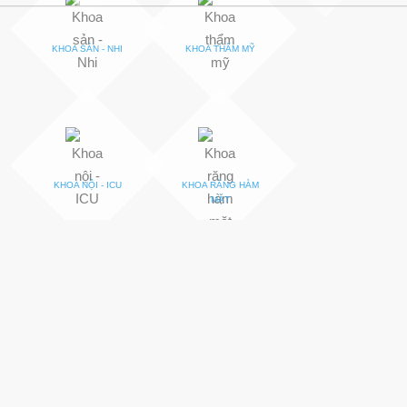
KHOA SẢN - NHI
KHOA THẨM MỸ
KHOA NỘI - ICU
KHOA RĂNG HÀM
MẶT