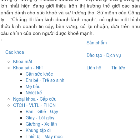
lớn nhất hiện đang giới thiệu trên thị trường thế giới các sản
phẩm dành cho sức khoẻ và sự trường thọ. Sứ mệnh của Công
ty – “Chúng tôi làm kinh doanh lành mạnh”, có nghĩa một hình
thức kinh doanh tin cậy, bền vững, có lợi nhuận, dựa trên nhu
cầu chính của con người được khoẻ mạnh.
+
Sản phẩm
Các khoa
Đào tạo - Dịch vụ
Khoa mắt
Khoa sản - Nhi
Liên hệ
Tin tức
Cân sức khỏe
Em bé - Trẻ sơ sinh
Mẹ bầu
Nhiệt kế
Ngoại khoa - Cấp cứu
CTCH - VLTL - PHCN
Bàn - Ghế - Gậy
Giày - Lót giày
Giường - Xe lăn
Khung tập đi
Thiết bị - Máy móc