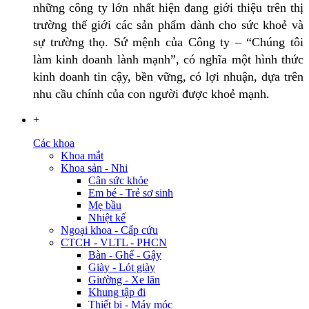
những công ty lớn nhất hiện đang giới thiệu trên thị
trường thế giới các sản phẩm dành cho sức khoẻ và
sự trường thọ. Sứ mệnh của Công ty – “Chúng tôi
làm kinh doanh lành mạnh”, có nghĩa một hình thức
kinh doanh tin cậy, bền vững, có lợi nhuận, dựa trên
nhu cầu chính của con người được khoẻ mạnh.
+
Các khoa
Khoa mắt
Khoa sản - Nhi
Cân sức khỏe
Em bé - Trẻ sơ sinh
Mẹ bầu
Nhiệt kế
Ngoại khoa - Cấp cứu
CTCH - VLTL - PHCN
Bàn - Ghế - Gậy
Giày - Lót giày
Giường - Xe lăn
Khung tập đi
Thiết bị - Máy móc