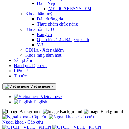
Đai - Nẹp
MEDICARESYSTEM
Khoa thẩm mỹ
Dầu dưỡng da
Thực phẩm chức năng
Khoa nội - ICU
Băng ca
Quần lót - Tã - Băng vệ sinh
Vớ
CĐHA - Xét nghiệm
Khoa răng hàm mặt
Sản phẩm
Đào tạo - Dịch vụ
Liên hệ
Tin tức
Vietnamese
Vietnamese
English
Ngoại khoa - Cấp cứu