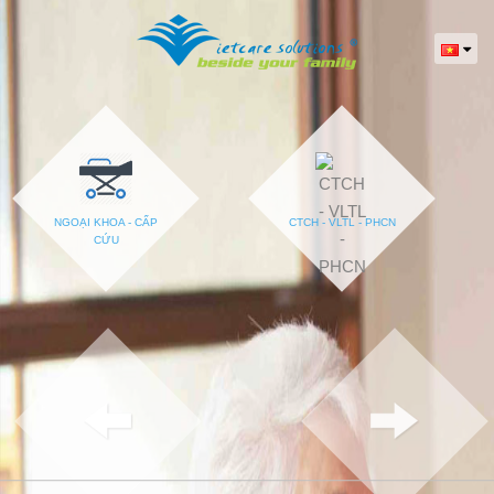
Grandpashabet
Grandpashabet
Grandpashabet
Grandpashabet
Grandpashabet
grandpashabet
grandpashabet
marsbahis
grandpashabet
grandpashabet
grandpashabet
Grandpashabet
Grandpashabet
Grandpashabet
Grandpashabet
Grandpashabet
grandpashabet
grandpashabet
marsbahis
grandpashabet
grandpashabet
grandpashabet
giriş
güncel
login
giriş
güncel
giriş
güncel
login
giriş
güncel
giriş
giriş
giriş
giriş
NGOẠI KHOA - CẤP
CTCH - VLTL - PHCN
CỨU