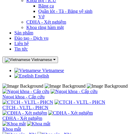
Khoa nội - ICU
Băng ca
Quần lót - Tã - Băng vệ sinh
Vớ
CĐHA - Xét nghiệm
Khoa răng hàm mặt
Sản phẩm
Đào tạo - Dịch vụ
Liên hệ
Tin tức
Vietnamese
Vietnamese
English
Ngoại khoa - Cấp cứu
CTCH - VLTL - PHCN
CĐHA - Xét nghiệm
Khoa mắt