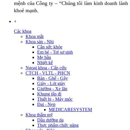
mệnh của Công ty – “Chúng tôi làm kinh doanh lành m
khoẻ mạnh.
+
Các khoa
Khoa mắt
Khoa sản - Nhi
Cân sức khỏe
Em bé - Trẻ sơ sinh
Mẹ bầu
Nhiệt kế
Ngoại khoa - Cấp cứu
CTCH - VLTL - PHCN
Bàn - Ghế - Gậy
Giày - Lót giày
Giường - Xe lăn
Khung tập đi
Thiết bị - Máy móc
Đai - Nẹp
MEDICARESYSTEM
Khoa thẩm mỹ
Dầu dưỡng da
Thực phẩm chức năng