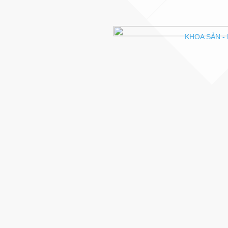
KHOA SẢN - 