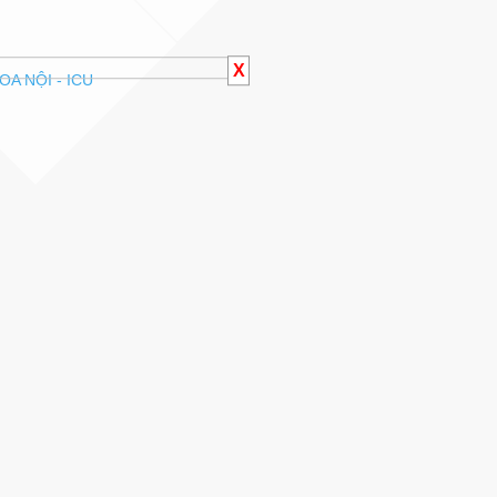
X
OA NỘI - ICU