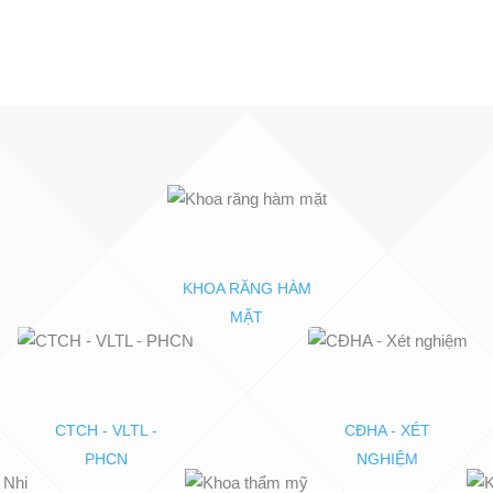
KHOA RĂNG HÀM
MẶT
CTCH - VLTL -
CĐHA - XÉT
PHCN
NGHIỆM