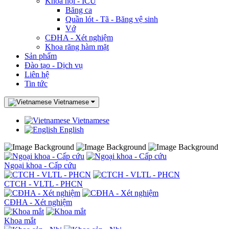
Khoa nội - ICU
Băng ca
Quần lót - Tã - Băng vệ sinh
Vớ
CĐHA - Xét nghiệm
Khoa răng hàm mặt
Sản phẩm
Đào tạo - Dịch vụ
Liên hệ
Tin tức
Vietnamese
Vietnamese
English
Ngoại khoa - Cấp cứu
CTCH - VLTL - PHCN
CĐHA - Xét nghiệm
Khoa mắt