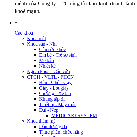
mệnh của Công ty – “Chúng tôi làm kinh doanh lành m
khoẻ mạnh.
+
Các khoa
Khoa mắt
Khoa sản - Nhi
Cân sức khỏe
Em bé - Trẻ sơ sinh
Mẹ bầu
Nhiệt kế
Ngoại khoa - Cấp cứu
CTCH - VLTL - PHCN
Bàn - Ghế - Gậy
Giày - Lót giày
Giường - Xe lăn
Khung tập đi
Thiết bị - Máy móc
Đai - Nẹp
MEDICARESYSTEM
Khoa thẩm mỹ
Dầu dưỡng da
Thực phẩm chức năng