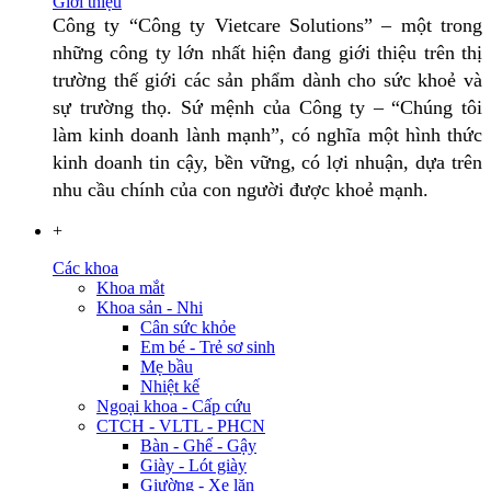
Giới thiệu
Công ty “Công ty Vietcare Solutions” – một trong
những công ty lớn nhất hiện đang giới thiệu trên thị
trường thế giới các sản phẩm dành cho sức khoẻ và
sự trường thọ. Sứ mệnh của Công ty – “Chúng tôi
làm kinh doanh lành mạnh”, có nghĩa một hình thức
kinh doanh tin cậy, bền vững, có lợi nhuận, dựa trên
nhu cầu chính của con người được khoẻ mạnh.
+
Các khoa
Khoa mắt
Khoa sản - Nhi
Cân sức khỏe
Em bé - Trẻ sơ sinh
Mẹ bầu
Nhiệt kế
Ngoại khoa - Cấp cứu
CTCH - VLTL - PHCN
Bàn - Ghế - Gậy
Giày - Lót giày
Giường - Xe lăn