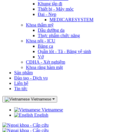
Khung tập đi
Thiết bị - Máy móc
Đai - Nẹp
MEDICARESYSTEM
Khoa thẩm mỹ
Dầu dưỡng da
Thực phẩm chức năng
Khoa nội - ICU
Băng ca
Quần lót - Tã - Băng vệ sinh
Vớ
CĐHA - Xét nghiệm
Khoa răng hàm mặt
Sản phẩm
Đào tạo - Dịch vụ
Liên hệ
Tin tức
Vietnamese
Vietnamese
English