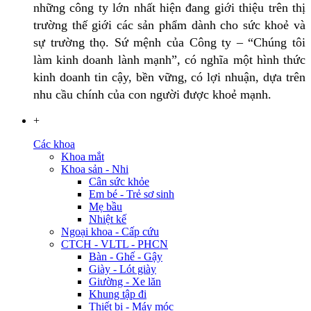
những công ty lớn nhất hiện đang giới thiệu trên thị
trường thế giới các sản phẩm dành cho sức khoẻ và
sự trường thọ. Sứ mệnh của Công ty – “Chúng tôi
làm kinh doanh lành mạnh”, có nghĩa một hình thức
kinh doanh tin cậy, bền vững, có lợi nhuận, dựa trên
nhu cầu chính của con người được khoẻ mạnh.
+
Các khoa
Khoa mắt
Khoa sản - Nhi
Cân sức khỏe
Em bé - Trẻ sơ sinh
Mẹ bầu
Nhiệt kế
Ngoại khoa - Cấp cứu
CTCH - VLTL - PHCN
Bàn - Ghế - Gậy
Giày - Lót giày
Giường - Xe lăn
Khung tập đi
Thiết bị - Máy móc