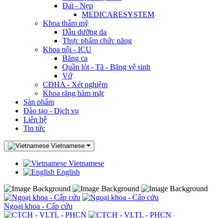
Đai - Nẹp
MEDICARESYSTEM
Khoa thẩm mỹ
Dầu dưỡng da
Thực phẩm chức năng
Khoa nội - ICU
Băng ca
Quần lót - Tã - Băng vệ sinh
Vớ
CĐHA - Xét nghiệm
Khoa răng hàm mặt
Sản phẩm
Đào tạo - Dịch vụ
Liên hệ
Tin tức
Vietnamese
Vietnamese
English
Ngoại khoa - Cấp cứu