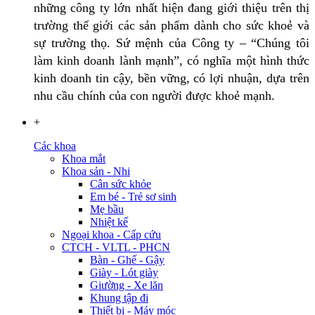
những công ty lớn nhất hiện đang giới thiệu trên thị
trường thế giới các sản phẩm dành cho sức khoẻ và
sự trường thọ. Sứ mệnh của Công ty – “Chúng tôi
làm kinh doanh lành mạnh”, có nghĩa một hình thức
kinh doanh tin cậy, bền vững, có lợi nhuận, dựa trên
nhu cầu chính của con người được khoẻ mạnh.
+
Các khoa
Khoa mắt
Khoa sản - Nhi
Cân sức khỏe
Em bé - Trẻ sơ sinh
Mẹ bầu
Nhiệt kế
Ngoại khoa - Cấp cứu
CTCH - VLTL - PHCN
Bàn - Ghế - Gậy
Giày - Lót giày
Giường - Xe lăn
Khung tập đi
Thiết bị - Máy móc