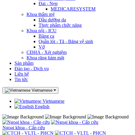
Đai - Nẹp
MEDICARESYSTEM
Khoa thẩm mỹ
Dầu dưỡng da
Thực phẩm chức năng
Khoa nội - ICU
Băng ca
Quần lót - Tã - Băng vệ sinh
Vớ
CĐHA - Xét nghiệm
Khoa răng hàm mặt
Sản phẩm
Đào tạo - Dịch vụ
Liên hệ
Tin tức
Vietnamese
Vietnamese
English
Ngoại khoa - Cấp cứu