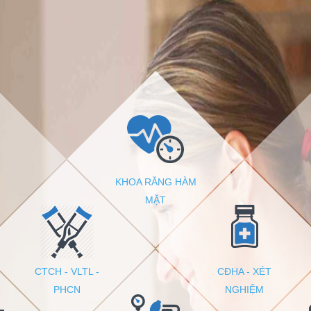
KHOA RĂNG HÀM
MẶT
CTCH - VLTL -
CĐHA - XÉT
PHCN
NGHIỆM